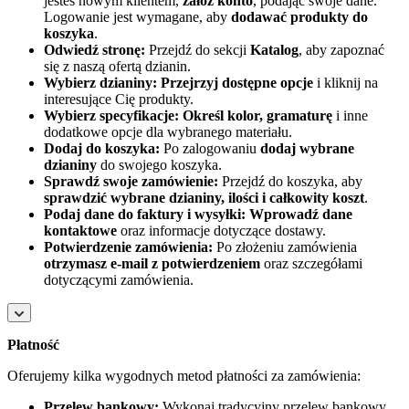
jesteś nowym klientem,
załóż konto
, podając swoje dane.
Logowanie jest wymagane, aby
dodawać produkty do
koszyka
.
Odwiedź stronę:
Przejdź do sekcji
Katalog
, aby zapoznać
się z naszą ofertą dzianin.
Wybierz dzianiny:
Przejrzyj dostępne opcje
i kliknij na
interesujące Cię produkty.
Wybierz specyfikacje:
Określ kolor, gramaturę
i inne
dodatkowe opcje dla wybranego materiału.
Dodaj do koszyka:
Po zalogowaniu
dodaj wybrane
dzianiny
do swojego koszyka.
Sprawdź swoje zamówienie:
Przejdź do koszyka, aby
sprawdzić wybrane dzianiny, ilości i całkowity koszt
.
Podaj dane do faktury i wysyłki:
Wprowadź dane
kontaktowe
oraz informacje dotyczące dostawy.
Potwierdzenie zamówienia:
Po złożeniu zamówienia
otrzymasz e-mail z potwierdzeniem
oraz szczegółami
dotyczącymi zamówienia.
Płatność
Oferujemy kilka wygodnych metod płatności za zamówienia:
Przelew bankowy:
Wykonaj tradycyjny przelew bankowy