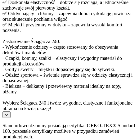
✅ Doskonała elastyczność – dobrze się rozciąga, a jednocześnie
zachowuje swój pierwotny kształt.
✅ Oddychający i chłonny – zapewnia dobrą cyrkulację powietrza
oraz skutecznie pochłania wilgoć.
✅ Miękki i przyjemny w dotyku – zapewnia wysoki komfort
noszenia.
Zastosowanie Ściągacza 240:
- Wykończenie odzieży – często stosowany do obszywania
dekoltów i mankietów.
- Czapki, kominy, szaliki – elastyczny i wygodny materiał do
produkcji akcesoriów.
- Golfy i swetry – miękki i dopasowujący się do sylwetki.
- Odzież sportowa – świetnie sprawdza się w odzieży elastycznej i
dopasowanej.
- Bielizna – delikatny i przewiewny materiał idealny na topy,
piżamy.
Wybierz Ściągacz 240 i twórz wygodne, elastyczne i funkcjonalne
ubrania na każdą okazję!
Standardowo dzianiny posiadają certyfikat OEKO-TEX® Standard
100, pozostałe certyfikaty możliwe w przypadku zamówień
produkcyjnych.