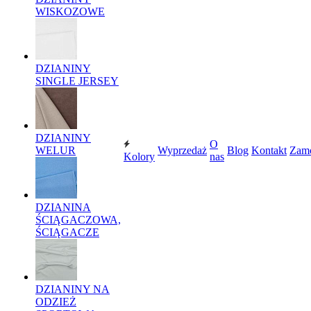
WISKOZOWE
DZIANINY
SINGLE JERSEY
DZIANINY
O
WELUR
Wyprzedaż
Blog
Kontakt
Zam
Kolory
nas
DZIANINA
ŚCIĄGACZOWA,
ŚCIĄGACZE
DZIANINY NA
ODZIEŻ