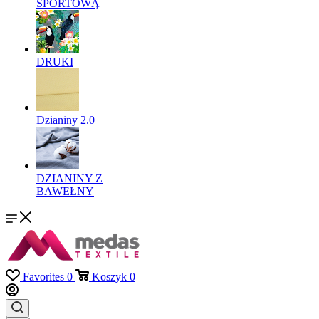
SPORTOWĄ
DRUKI
Dzianiny 2.0
DZIANINY Z
BAWEŁNY
Favorites
0
Koszyk
0