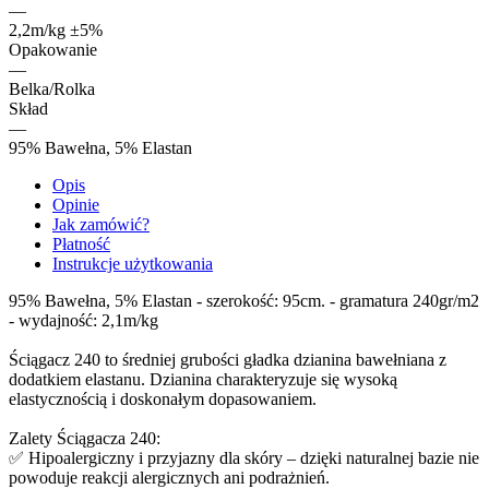
—
2,2m/kg ±5%
Opakowanie
—
Belka/Rolka
Skład
—
95% Bawełna, 5% Elastan
Opis
Opinie
Jak zamówić?
Płatność
Instrukcje użytkowania
95% Bawełna, 5% Elastan - szerokość: 95cm. - gramatura 240gr/m2
- wydajność: 2,1m/kg
Ściągacz 240 to średniej grubości gładka dzianina bawełniana z
dodatkiem elastanu. Dzianina charakteryzuje się wysoką
elastycznością i doskonałym dopasowaniem.
Zalety Ściągacza 240:
✅ Hipoalergiczny i przyjazny dla skóry – dzięki naturalnej bazie nie
powoduje reakcji alergicznych ani podrażnień.