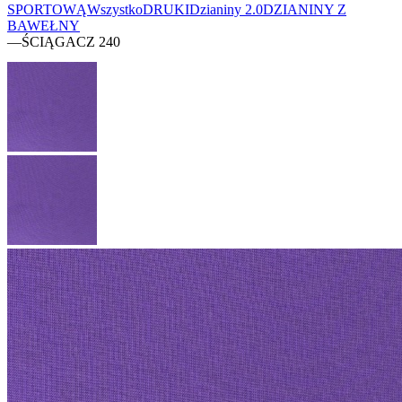
SPORTOWĄ
Wszystko
DRUKI
Dzianiny 2.0
DZIANINY Z
BAWEŁNY
—
ŚCIĄGACZ 240