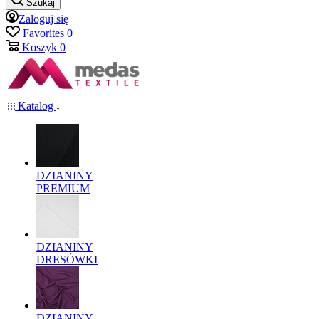
Szukaj
Zaloguj się
Favorites
0
Koszyk
0
Katalog
DZIANINY
PREMIUM
DZIANINY
DRESÓWKI
DZIANINY