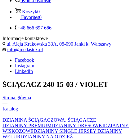
Konto osobiste
Koszyk
0
Favorites
0
+48 666 697 666
Informacje kontaktowe
ul. Aleja Krakowska 33A, 05-090 Janki k. Warszawy
info@medastex.pl
Facebook
Instagram
LinkedIn
ŚCIĄGACZ 240 15-03 / VIOLET
Strona główna
—
Katalog
—
DZIANINA ŚCIĄGACZOWA, ŚCIĄGACZE
DZIANINY PREMIUM
DZIANINY DRESÓWKI
DZIANINY
WISKOZOWE
DZIANINY SINGLE JERSEY
DZIANINY
WELUR
DZIANINY NA ODZIEŻ