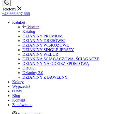
Telefony
+48 666 697 666
Katalog
Wstecz
Katalog
DZIANINY PREMIUM
DZIANINY DRESÓWKI
DZIANINY WISKOZOWE
DZIANINY SINGLE JERSEY
DZIANINY WELUR
DZIANINA ŚCIĄGACZOWA, ŚCIĄGACZE
DZIANINY NA ODZIEŻ SPORTOWĄ
DRUKI
Dzianiny 2.0
DZIANINY Z BAWEŁNY
Kolory
Wyprzedaż
O nas
Blog
Kontakt
Zamówienie