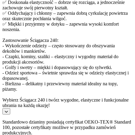
✅ Doskonała elastyczność – dobrze się rozciąga, a jednocześnie
zachowuje swój pierwotny kształt.
✅ Oddychający i chłonny – zapewnia dobrą cyrkulację powietrza
oraz skutecznie pochłania wilgoć.
✅ Miękki i przyjemny w dotyku – zapewnia wysoki komfort
noszenia.
Zastosowanie Ściągacza 240:
- Wykończenie odzieży – często stosowany do obszywania
dekoltów i mankietów.
- Czapki, kominy, szaliki – elastyczny i wygodny materiał do
produkcji akcesoriów.
- Golfy i swetry – miękki i dopasowujący się do sylwetki.
- Odzież sportowa – świetnie sprawdza się w odzieży elastycznej i
dopasowanej.
- Bielizna – delikatny i przewiewny materiał idealny na topy,
piżamy.
Wybierz Ściągacz 240 i twórz wygodne, elastyczne i funkcjonalne
ubrania na każdą okazję!
Standardowo dzianiny posiadają certyfikat OEKO-TEX® Standard
100, pozostałe certyfikaty możliwe w przypadku zamówień
produkcyjnych.