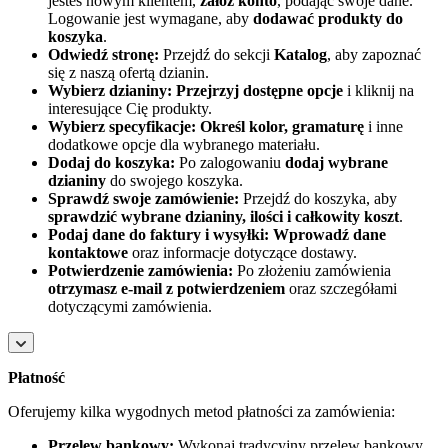
jesteś nowym klientem,
załóż konto
, podając swoje dane.
Logowanie jest wymagane, aby
dodawać produkty do
koszyka
.
Odwiedź stronę:
Przejdź do sekcji
Katalog
, aby zapoznać
się z naszą ofertą dzianin.
Wybierz dzianiny:
Przejrzyj dostępne opcje
i kliknij na
interesujące Cię produkty.
Wybierz specyfikacje:
Określ kolor, gramaturę
i inne
dodatkowe opcje dla wybranego materiału.
Dodaj do koszyka:
Po zalogowaniu
dodaj wybrane
dzianiny
do swojego koszyka.
Sprawdź swoje zamówienie:
Przejdź do koszyka, aby
sprawdzić wybrane dzianiny, ilości i całkowity koszt
.
Podaj dane do faktury i wysyłki:
Wprowadź dane
kontaktowe
oraz informacje dotyczące dostawy.
Potwierdzenie zamówienia:
Po złożeniu zamówienia
otrzymasz e-mail z potwierdzeniem
oraz szczegółami
dotyczącymi zamówienia.
Płatność
Oferujemy kilka wygodnych metod płatności za zamówienia:
Przelew bankowy:
Wykonaj tradycyjny przelew bankowy