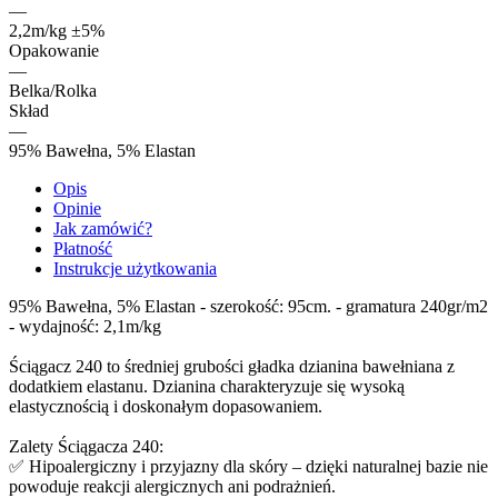
—
2,2m/kg ±5%
Opakowanie
—
Belka/Rolka
Skład
—
95% Bawełna, 5% Elastan
Opis
Opinie
Jak zamówić?
Płatność
Instrukcje użytkowania
95% Bawełna, 5% Elastan - szerokość: 95cm. - gramatura 240gr/m2
- wydajność: 2,1m/kg
Ściągacz 240 to średniej grubości gładka dzianina bawełniana z
dodatkiem elastanu. Dzianina charakteryzuje się wysoką
elastycznością i doskonałym dopasowaniem.
Zalety Ściągacza 240:
✅ Hipoalergiczny i przyjazny dla skóry – dzięki naturalnej bazie nie
powoduje reakcji alergicznych ani podrażnień.