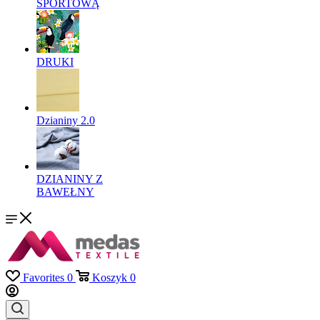
SPORTOWĄ
DRUKI
Dzianiny 2.0
DZIANINY Z
BAWEŁNY
Favorites
0
Koszyk
0