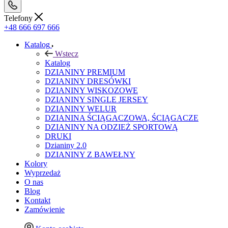
Telefony
+48 666 697 666
Katalog
Wstecz
Katalog
DZIANINY PREMIUM
DZIANINY DRESÓWKI
DZIANINY WISKOZOWE
DZIANINY SINGLE JERSEY
DZIANINY WELUR
DZIANINA ŚCIĄGACZOWA, ŚCIĄGACZE
DZIANINY NA ODZIEŻ SPORTOWĄ
DRUKI
Dzianiny 2.0
DZIANINY Z BAWEŁNY
Kolory
Wyprzedaż
O nas
Blog
Kontakt
Zamówienie