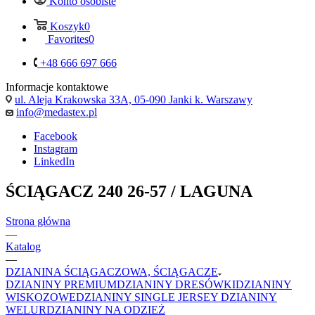
Konto osobiste
Koszyk
0
Favorites
0
+48 666 697 666
Informacje kontaktowe
ul. Aleja Krakowska 33A, 05-090 Janki k. Warszawy
info@medastex.pl
Facebook
Instagram
LinkedIn
ŚCIĄGACZ 240 26-57 / LAGUNA
Strona główna
—
Katalog
—
DZIANINA ŚCIĄGACZOWA, ŚCIĄGACZE
DZIANINY PREMIUM
DZIANINY DRESÓWKI
DZIANINY
WISKOZOWE
DZIANINY SINGLE JERSEY
DZIANINY
WELUR
DZIANINY NA ODZIEŻ