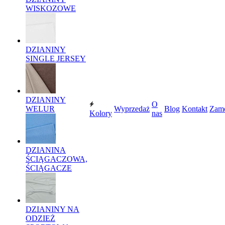
WISKOZOWE
DZIANINY
SINGLE JERSEY
DZIANINY
O
WELUR
Wyprzedaż
Blog
Kontakt
Zam
Kolory
nas
DZIANINA
ŚCIĄGACZOWA,
ŚCIĄGACZE
DZIANINY NA
ODZIEŻ