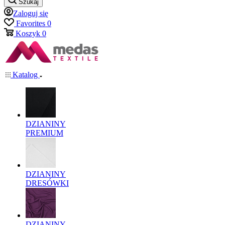
Szukaj
Zaloguj się
Favorites
0
Koszyk
0
Katalog
DZIANINY
PREMIUM
DZIANINY
DRESÓWKI
DZIANINY