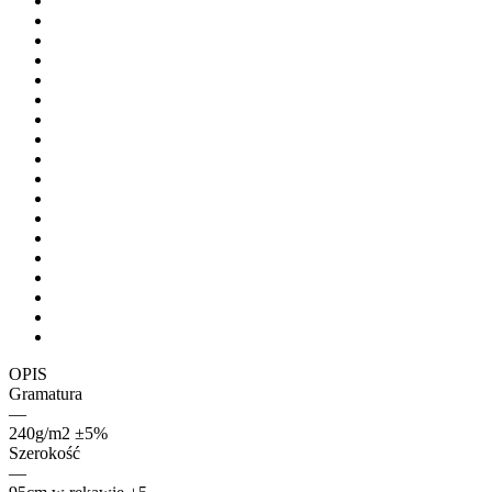
OPIS
Gramatura
—
240g/m2 ±5%
Szerokość
—