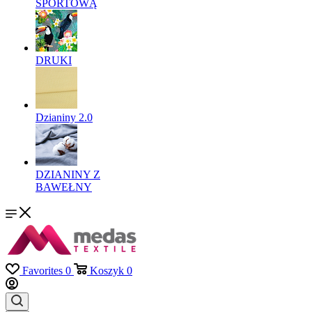
SPORTOWĄ
DRUKI
Dzianiny 2.0
DZIANINY Z
BAWEŁNY
Favorites
0
Koszyk
0