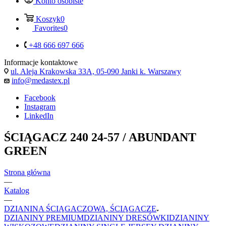
Konto osobiste
Koszyk
0
Favorites
0
+48 666 697 666
Informacje kontaktowe
ul. Aleja Krakowska 33A, 05-090 Janki k. Warszawy
info@medastex.pl
Facebook
Instagram
LinkedIn
ŚCIĄGACZ 240 24-57 / ABUNDANT
GREEN
Strona główna
—
Katalog
—
DZIANINA ŚCIĄGACZOWA, ŚCIĄGACZE
DZIANINY PREMIUM
DZIANINY DRESÓWKI
DZIANINY