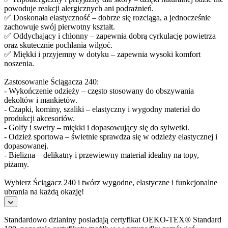
powoduje reakcji alergicznych ani podrażnień.
✅ Doskonała elastyczność – dobrze się rozciąga, a jednocześnie
zachowuje swój pierwotny kształt.
✅ Oddychający i chłonny – zapewnia dobrą cyrkulację powietrza
oraz skutecznie pochłania wilgoć.
✅ Miękki i przyjemny w dotyku – zapewnia wysoki komfort
noszenia.
Zastosowanie Ściągacza 240:
- Wykończenie odzieży – często stosowany do obszywania
dekoltów i mankietów.
- Czapki, kominy, szaliki – elastyczny i wygodny materiał do
produkcji akcesoriów.
- Golfy i swetry – miękki i dopasowujący się do sylwetki.
- Odzież sportowa – świetnie sprawdza się w odzieży elastycznej i
dopasowanej.
- Bielizna – delikatny i przewiewny materiał idealny na topy,
piżamy.
Wybierz Ściągacz 240 i twórz wygodne, elastyczne i funkcjonalne
ubrania na każdą okazję!
Standardowo dzianiny posiadają certyfikat OEKO-TEX® Standard