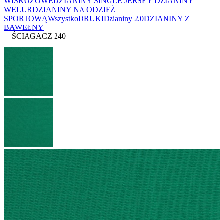
WISKOZOWE
DZIANINY SINGLE JERSEY
DZIANINY
WELUR
DZIANINY NA ODZIEŻ
SPORTOWĄ
Wszystko
DRUKI
Dzianiny 2.0
DZIANINY Z
BAWEŁNY
—
ŚCIĄGACZ 240