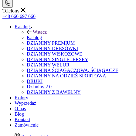
Telefony
+48 666 697 666
Katalog
Wstecz
Katalog
DZIANINY PREMIUM
DZIANINY DRESÓWKI
DZIANINY WISKOZOWE
DZIANINY SINGLE JERSEY
DZIANINY WELUR
DZIANINA ŚCIĄGACZOWA, ŚCIĄGACZE
DZIANINY NA ODZIEŻ SPORTOWĄ
DRUKI
Dzianiny 2.0
DZIANINY Z BAWEŁNY
Kolory
Wyprzedaż
O nas
Blog
Kontakt
Zamówienie