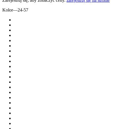
Zarejestruj się, aby zobaczyć ceny.
zarejestruj się na stronie
Kolor
—
24-57