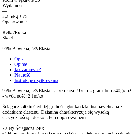
95cm w rękawie ±5
Wydajność
—
2,2m/kg ±5%
Opakowanie
—
Belka/Rolka
Skład
—
95% Bawełna, 5% Elastan
Opis
Opinie
Jak zamówić?
Płatność
Instrukcje użytkowania
95% Bawełna, 5% Elastan - szerokość: 95cm. - gramatura 240gr/m2
- wydajność: 2,1m/kg
Ściągacz 240 to średniej grubości gładka dzianina bawełniana z
dodatkiem elastanu. Dzianina charakteryzuje się wysoką
elastycznością i doskonałym dopasowaniem.
Zalety Ściągacza 240:
✅ Hipoalergiczny i przyjazny dla skóry – dzięki naturalnej bazie nie