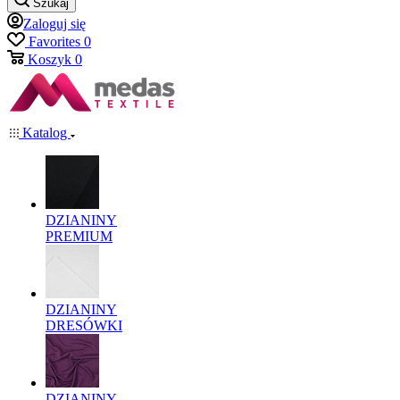
Szukaj
Zaloguj się
Favorites
0
Koszyk
0
Katalog
DZIANINY
PREMIUM
DZIANINY
DRESÓWKI
DZIANINY