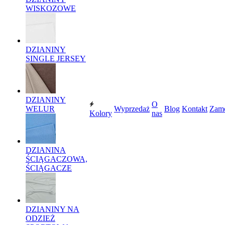
WISKOZOWE
DZIANINY
SINGLE JERSEY
DZIANINY
O
WELUR
Wyprzedaż
Blog
Kontakt
Zam
Kolory
nas
DZIANINA
ŚCIĄGACZOWA,
ŚCIĄGACZE
DZIANINY NA
ODZIEŻ