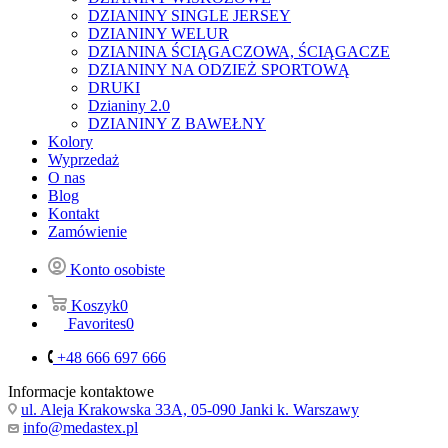
DZIANINY SINGLE JERSEY
DZIANINY WELUR
DZIANINA ŚCIĄGACZOWA, ŚCIĄGACZE
DZIANINY NA ODZIEŻ SPORTOWĄ
DRUKI
Dzianiny 2.0
DZIANINY Z BAWEŁNY
Kolory
Wyprzedaż
O nas
Blog
Kontakt
Zamówienie
Konto osobiste
Koszyk
0
Favorites
0
+48 666 697 666
Informacje kontaktowe
ul. Aleja Krakowska 33A, 05-090 Janki k. Warszawy
info@medastex.pl