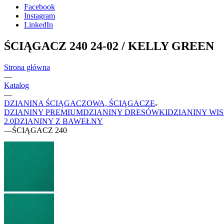
Facebook
Instagram
LinkedIn
ŚCIĄGACZ 240 24-02 / KELLY GREEN
Strona główna
—
Katalog
—
DZIANINA ŚCIĄGACZOWA, ŚCIĄGACZE
DZIANINY PREMIUM
DZIANINY DRESÓWKI
DZIANINY WI
2.0
DZIANINY Z BAWEŁNY
—
ŚCIĄGACZ 240