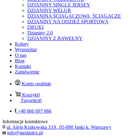
DZIANINY SINGLE JERSEY
DZIANINY WELUR
DZIANINA ŚCIĄGACZOWA, ŚCIĄGACZE
DZIANINY NA ODZIEŻ SPORTOWĄ
DRUKI
Dzianiny 2.0
DZIANINY Z BAWEŁNY
Kolory
Wyprzedaż
O nas
Blog
Kontakt
Zamówienie
Konto osobiste
Koszyk
0
Favorites
0
+48 666 697 666
Informacje kontaktowe
ul. Aleja Krakowska 33A, 05-090 Janki k. Warszawy
info@medastex.pl