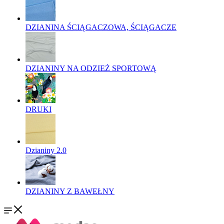
DZIANINA ŚCIĄGACZOWA, ŚCIĄGACZE
DZIANINY NA ODZIEŻ SPORTOWĄ
DRUKI
Dzianiny 2.0
DZIANINY Z BAWEŁNY