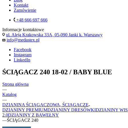
Kontakt
Zamówienie
+48 666 697 666
Informacje kontaktowe
ul. Aleja Krakowska 33A, 05-090 Janki k. Warszawy
info@medastex.pl
Facebook
Instagram
LinkedIn
ŚCIĄGACZ 240 18-02 / BABY BLUE
Strona główna
—
Katalog
—
DZIANINA ŚCIĄGACZOWA, ŚCIĄGACZE
DZIANINY PREMIUM
DZIANINY DRESÓWKI
DZIANINY WI
2.0
DZIANINY Z BAWEŁNY
—
ŚCIĄGACZ 240