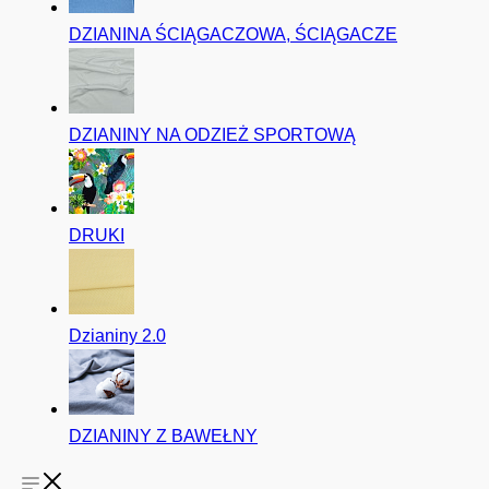
DZIANINA ŚCIĄGACZOWA, ŚCIĄGACZE
DZIANINY NA ODZIEŻ SPORTOWĄ
DRUKI
Dzianiny 2.0
DZIANINY Z BAWEŁNY