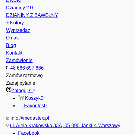
DRUKI
Dzianiny 2.0
DZIANINY Z BAWEŁNY
Kolory
Wyprzedaż
O nas
Blog
Kontakt
Zamówienie
+48 666 697 666
Zamów rozmowę
Zadaj pytanie
Zaloguj się
Koszyk
0
Favorites
0
info@medastex.pl
ul. Aleja Krakowska 33A, 05-090 Janki k. Warszawy
Facebook