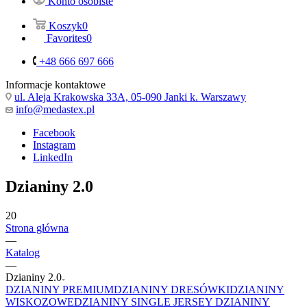
Konto osobiste
Koszyk
0
Favorites
0
+48 666 697 666
Informacje kontaktowe
ul. Aleja Krakowska 33A, 05-090 Janki k. Warszawy
info@medastex.pl
Facebook
Instagram
LinkedIn
Dzianiny 2.0
20
Strona główna
—
Katalog
—
Dzianiny 2.0
DZIANINY PREMIUM
DZIANINY DRESÓWKI
DZIANINY
WISKOZOWE
DZIANINY SINGLE JERSEY
DZIANINY