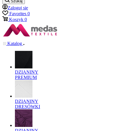
Szukaj
Zaloguj się
Favorites
0
Koszyk
0
Katalog
DZIANINY
PREMIUM
DZIANINY
DRESÓWKI
DZIANINY