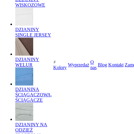
WISKOZOWE
DZIANINY
SINGLE JERSEY
DZIANINY
O
WELUR
Wyprzedaż
Blog
Kontakt
Zam
Kolory
nas
DZIANINA
ŚCIĄGACZOWA,
ŚCIĄGACZE
DZIANINY NA
ODZIEŻ