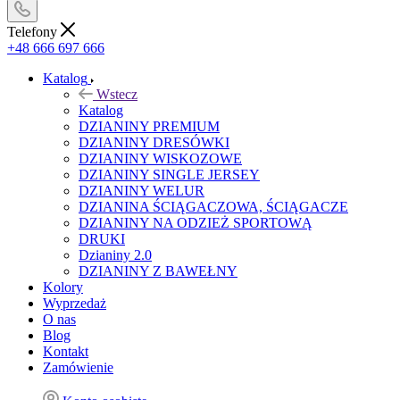
Telefony
+48 666 697 666
Katalog
Wstecz
Katalog
DZIANINY PREMIUM
DZIANINY DRESÓWKI
DZIANINY WISKOZOWE
DZIANINY SINGLE JERSEY
DZIANINY WELUR
DZIANINA ŚCIĄGACZOWA, ŚCIĄGACZE
DZIANINY NA ODZIEŻ SPORTOWĄ
DRUKI
Dzianiny 2.0
DZIANINY Z BAWEŁNY
Kolory
Wyprzedaż
O nas
Blog
Kontakt
Zamówienie