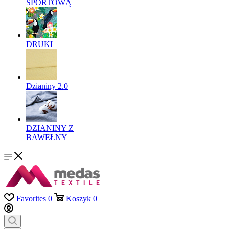
SPORTOWĄ
DRUKI
Dzianiny 2.0
DZIANINY Z
BAWEŁNY
Favorites
0
Koszyk
0