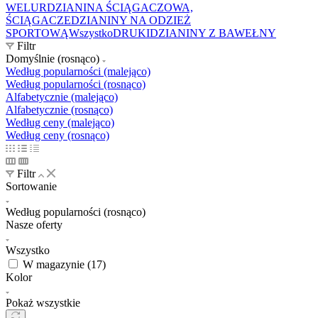
WELUR
DZIANINA ŚCIĄGACZOWA,
ŚCIĄGACZE
DZIANINY NA ODZIEŻ
SPORTOWĄ
Wszystko
DRUKI
DZIANINY Z BAWEŁNY
Filtr
Domyślnie (rosnąco)
Według popularności (malejąco)
Według popularności (rosnąco)
Alfabetycznie (malejąco)
Alfabetycznie (rosnąco)
Według ceny (malejąco)
Według ceny (rosnąco)
Filtr
Sortowanie
Według popularności (rosnąco)
Nasze oferty
Wszystko
W magazynie (
17
)
Kolor
Pokaż wszystkie