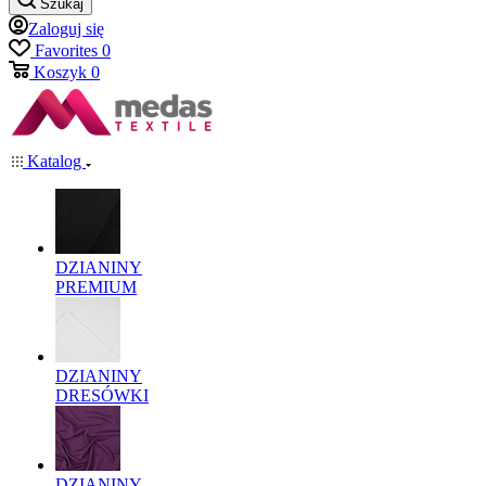
Szukaj
Zaloguj się
Favorites
0
Koszyk
0
Katalog
DZIANINY
PREMIUM
DZIANINY
DRESÓWKI
DZIANINY