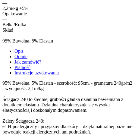
—
2,2m/kg ±5%
Opakowanie
—
Belka/Rolka
Skład
—
95% Bawełna, 5% Elastan
Opis
Opinie
Jak zamówić?
Płatność
Instrukcje użytkowania
95% Bawełna, 5% Elastan - szerokość: 95cm. - gramatura 240gr/m2
- wydajność: 2,1m/kg
Ściągacz 240 to średniej grubości gładka dzianina bawełniana z
dodatkiem elastanu. Dzianina charakteryzuje się wysoką
elastycznością i doskonałym dopasowaniem.
Zalety Ściągacza 240:
✅ Hipoalergiczny i przyjazny dla skóry – dzięki naturalnej bazie nie
powoduje reakcji alergicznych ani podrażnień.