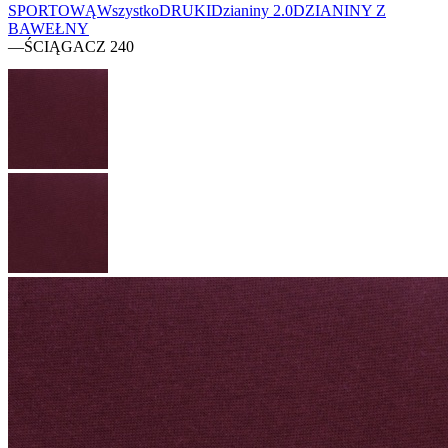
SPORTOWĄ
Wszystko
DRUKI
Dzianiny 2.0
DZIANINY Z
BAWEŁNY
—
ŚCIĄGACZ 240