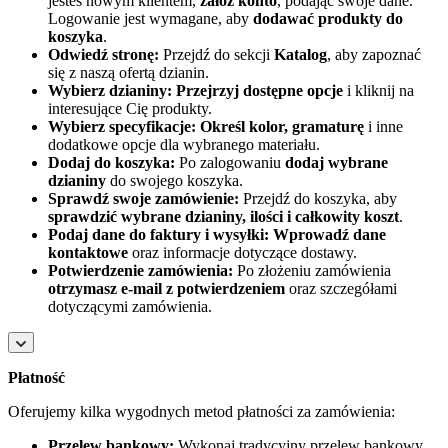
jesteś nowym klientem,
załóż konto
, podając swoje dane.
Logowanie jest wymagane, aby
dodawać produkty do
koszyka
.
Odwiedź stronę:
Przejdź do sekcji
Katalog
, aby zapoznać
się z naszą ofertą dzianin.
Wybierz dzianiny:
Przejrzyj dostępne opcje
i kliknij na
interesujące Cię produkty.
Wybierz specyfikacje:
Określ kolor, gramaturę
i inne
dodatkowe opcje dla wybranego materiału.
Dodaj do koszyka:
Po zalogowaniu
dodaj wybrane
dzianiny
do swojego koszyka.
Sprawdź swoje zamówienie:
Przejdź do koszyka, aby
sprawdzić wybrane dzianiny, ilości i całkowity koszt
.
Podaj dane do faktury i wysyłki:
Wprowadź dane
kontaktowe
oraz informacje dotyczące dostawy.
Potwierdzenie zamówienia:
Po złożeniu zamówienia
otrzymasz e-mail z potwierdzeniem
oraz szczegółami
dotyczącymi zamówienia.
Płatność
Oferujemy kilka wygodnych metod płatności za zamówienia:
Przelew bankowy:
Wykonaj tradycyjny przelew bankowy