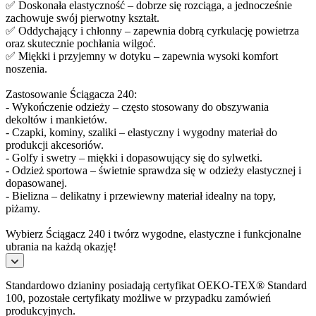
✅ Doskonała elastyczność – dobrze się rozciąga, a jednocześnie
zachowuje swój pierwotny kształt.
✅ Oddychający i chłonny – zapewnia dobrą cyrkulację powietrza
oraz skutecznie pochłania wilgoć.
✅ Miękki i przyjemny w dotyku – zapewnia wysoki komfort
noszenia.
Zastosowanie Ściągacza 240:
- Wykończenie odzieży – często stosowany do obszywania
dekoltów i mankietów.
- Czapki, kominy, szaliki – elastyczny i wygodny materiał do
produkcji akcesoriów.
- Golfy i swetry – miękki i dopasowujący się do sylwetki.
- Odzież sportowa – świetnie sprawdza się w odzieży elastycznej i
dopasowanej.
- Bielizna – delikatny i przewiewny materiał idealny na topy,
piżamy.
Wybierz Ściągacz 240 i twórz wygodne, elastyczne i funkcjonalne
ubrania na każdą okazję!
Standardowo dzianiny posiadają certyfikat OEKO-TEX® Standard
100, pozostałe certyfikaty możliwe w przypadku zamówień
produkcyjnych.