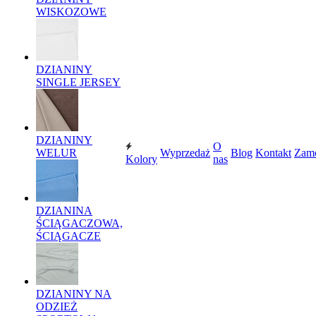
WISKOZOWE
DZIANINY
SINGLE JERSEY
DZIANINY
O
WELUR
Wyprzedaż
Blog
Kontakt
Zam
Kolory
nas
DZIANINA
ŚCIĄGACZOWA,
ŚCIĄGACZE
DZIANINY NA
ODZIEŻ