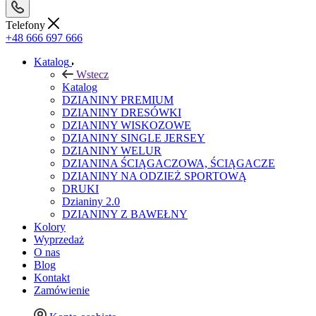
Telefony
+48 666 697 666
Katalog
Wstecz
Katalog
DZIANINY PREMIUM
DZIANINY DRESÓWKI
DZIANINY WISKOZOWE
DZIANINY SINGLE JERSEY
DZIANINY WELUR
DZIANINA ŚCIĄGACZOWA, ŚCIĄGACZE
DZIANINY NA ODZIEŻ SPORTOWĄ
DRUKI
Dzianiny 2.0
DZIANINY Z BAWEŁNY
Kolory
Wyprzedaż
O nas
Blog
Kontakt
Zamówienie