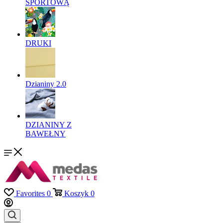
SPORTOWĄ
DRUKI
Dzianiny 2.0
DZIANINY Z
BAWEŁNY
Favorites
0
Koszyk
0