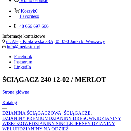
Konto osobiste
Koszyk
0
Favorites
0
+48 666 697 666
Informacje kontaktowe
ul. Aleja Krakowska 33A, 05-090 Janki k. Warszawy
info@medastex.pl
Facebook
Instagram
LinkedIn
ŚCIĄGACZ 240 12-02 / MERLOT
Strona główna
—
Katalog
—
DZIANINA ŚCIĄGACZOWA, ŚCIĄGACZE
DZIANINY PREMIUM
DZIANINY DRESÓWKI
DZIANINY
WISKOZOWE
DZIANINY SINGLE JERSEY
DZIANINY
WELUR
DZIANINY NA ODZIEŻ