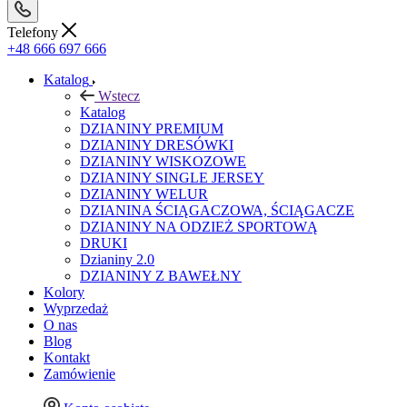
Telefony
+48 666 697 666
Katalog
Wstecz
Katalog
DZIANINY PREMIUM
DZIANINY DRESÓWKI
DZIANINY WISKOZOWE
DZIANINY SINGLE JERSEY
DZIANINY WELUR
DZIANINA ŚCIĄGACZOWA, ŚCIĄGACZE
DZIANINY NA ODZIEŻ SPORTOWĄ
DRUKI
Dzianiny 2.0
DZIANINY Z BAWEŁNY
Kolory
Wyprzedaż
O nas
Blog
Kontakt
Zamówienie