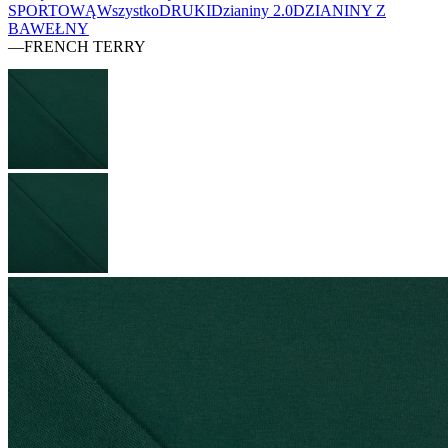
SPORTOWĄ
Wszystko
DRUKI
Dzianiny 2.0
DZIANINY Z
BAWEŁNY
—
FRENCH TERRY