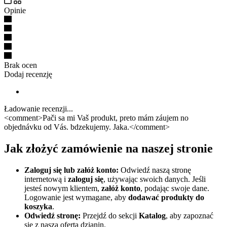
Opinie
Brak ocen
Dodaj recenzję
Ładowanie recenzji...
<comment>Pači sa mi Vaš produkt, preto mám záujem no
objednávku od Vás. bdzekujemy. Jaka.</comment>
Jak złożyć zamówienie na naszej stronie
Zaloguj się lub załóż konto:
Odwiedź naszą stronę
internetową i
zaloguj się
, używając swoich danych. Jeśli
jesteś nowym klientem,
załóż konto
, podając swoje dane.
Logowanie jest wymagane, aby
dodawać produkty do
koszyka
.
Odwiedź stronę:
Przejdź do sekcji
Katalog
, aby zapoznać
się z naszą ofertą dzianin.