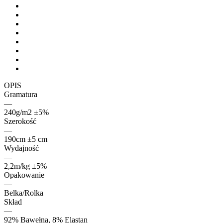
OPIS
Gramatura
—
240g/m2 ±5%
Szerokość
—
190cm ±5 cm
Wydajność
—
2,2m/kg ±5%
Opakowanie
—
Belka/Rolka
Skład
—
92% Bawełna, 8% Elastan