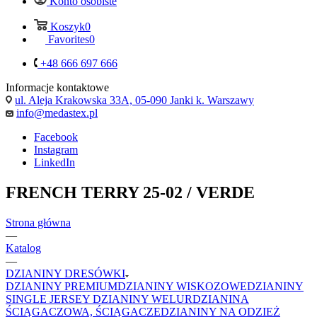
Konto osobiste
Koszyk
0
Favorites
0
+48 666 697 666
Informacje kontaktowe
ul. Aleja Krakowska 33A, 05-090 Janki k. Warszawy
info@medastex.pl
Facebook
Instagram
LinkedIn
FRENCH TERRY 25-02 / VERDE
Strona główna
—
Katalog
—
DZIANINY DRESÓWKI
DZIANINY PREMIUM
DZIANINY WISKOZOWE
DZIANINY
SINGLE JERSEY
DZIANINY WELUR
DZIANINA
ŚCIĄGACZOWA, ŚCIĄGACZE
DZIANINY NA ODZIEŻ