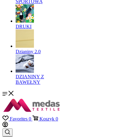
SPORTOWĄ
DRUKI
Dzianiny 2.0
DZIANINY Z
BAWEŁNY
Favorites
0
Koszyk
0