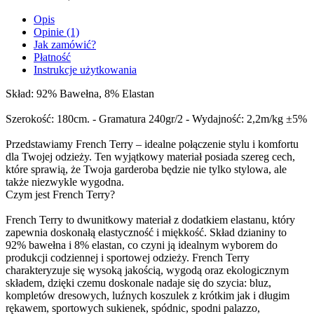
Opis
Opinie (1)
Jak zamówić?
Płatność
Instrukcje użytkowania
Skład: 92% Bawełna, 8% Elastan
Szerokość: 180cm. - Gramatura 240gr/2 - Wydajność: 2,2m/kg ±5%
Przedstawiamy French Terry – idealne połączenie stylu i komfortu
dla Twojej odzieży. Ten wyjątkowy materiał posiada szereg cech,
które sprawią, że Twoja garderoba będzie nie tylko stylowa, ale
także niezwykle wygodna.
Czym jest French Terry?
French Terry to dwunitkowy materiał z dodatkiem elastanu, który
zapewnia doskonałą elastyczność i miękkość. Skład dzianiny to
92% bawełna i 8% elastan, co czyni ją idealnym wyborem do
produkcji codziennej i sportowej odzieży. French Terry
charakteryzuje się wysoką jakością, wygodą oraz ekologicznym
składem, dzięki czemu doskonale nadaje się do szycia: bluz,
kompletów dresowych, luźnych koszulek z krótkim jak i długim
rękawem, sportowych sukienek, spódnic, spodni palazzo,