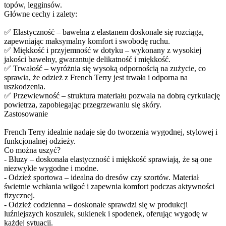
topów, legginsów.
Główne cechy i zalety:
✅ Elastyczność – bawełna z elastanem doskonale się rozciąga,
zapewniając maksymalny komfort i swobodę ruchu.
✅ Miękkość i przyjemność w dotyku – wykonany z wysokiej
jakości bawełny, gwarantuje delikatność i miękkość.
✅ Trwałość – wyróżnia się wysoką odpornością na zużycie, co
sprawia, że odzież z French Terry jest trwała i odporna na
uszkodzenia.
✅ Przewiewność – struktura materiału pozwala na dobrą cyrkulację
powietrza, zapobiegając przegrzewaniu się skóry.
Zastosowanie
French Terry idealnie nadaje się do tworzenia wygodnej, stylowej i
funkcjonalnej odzieży.
Co można uszyć?
- Bluzy – doskonała elastyczność i miękkość sprawiają, że są one
niezwykle wygodne i modne.
- Odzież sportowa – idealna do dresów czy szortów. Materiał
świetnie wchłania wilgoć i zapewnia komfort podczas aktywności
fizycznej.
- Odzież codzienna – doskonale sprawdzi się w produkcji
luźniejszych koszulek, sukienek i spodenek, oferując wygodę w
każdej sytuacji.