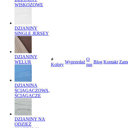
WISKOZOWE
DZIANINY
SINGLE JERSEY
DZIANINY
O
WELUR
Wyprzedaż
Blog
Kontakt
Zam
Kolory
nas
DZIANINA
ŚCIĄGACZOWA,
ŚCIĄGACZE
DZIANINY NA
ODZIEŻ