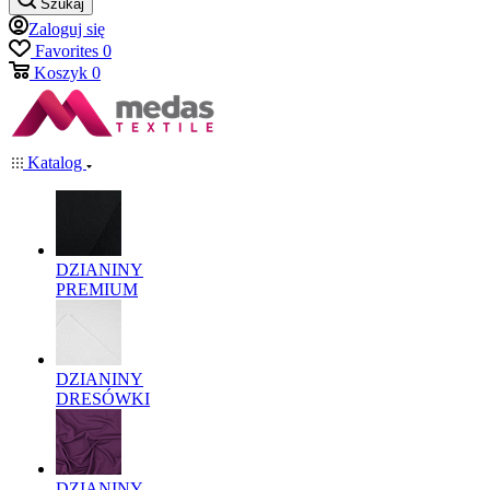
Szukaj
Zaloguj się
Favorites
0
Koszyk
0
Katalog
DZIANINY
PREMIUM
DZIANINY
DRESÓWKI
DZIANINY