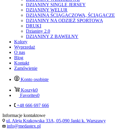
DZIANINY SINGLE JERSEY
DZIANINY WELUR
DZIANINA ŚCIĄGACZOWA, ŚCIĄGACZE
DZIANINY NA ODZIEŻ SPORTOWĄ
DRUKI
Dzianiny 2.0
DZIANINY Z BAWEŁNY
Kolory
Wyprzedaż
O nas
Blog
Kontakt
Zamówienie
Konto osobiste
Koszyk
0
Favorites
0
+48 666 697 666
Informacje kontaktowe
ul. Aleja Krakowska 33A, 05-090 Janki k. Warszawy
info@medastex.pl