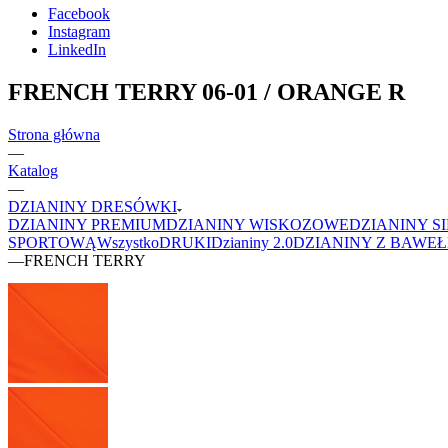
Facebook
Instagram
LinkedIn
FRENCH TERRY 06-01 / ORANGE R
Strona główna
—
Katalog
—
DZIANINY DRESÓWKI
DZIANINY PREMIUM
DZIANINY WISKOZOWE
DZIANINY S
SPORTOWĄ
Wszystko
DRUKI
Dzianiny 2.0
DZIANINY Z BAWE
—
FRENCH TERRY