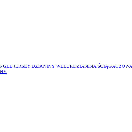
INGLE JERSEY
DZIANINY WELUR
DZIANINA ŚCIĄGACZOWA
ŁNY