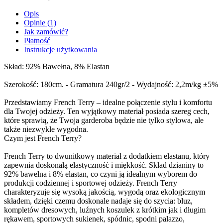
Opis
Opinie (1)
Jak zamówić?
Płatność
Instrukcje użytkowania
Skład: 92% Bawełna, 8% Elastan
Szerokość: 180cm. - Gramatura 240gr/2 - Wydajność: 2,2m/kg ±5%
Przedstawiamy French Terry – idealne połączenie stylu i komfortu
dla Twojej odzieży. Ten wyjątkowy materiał posiada szereg cech,
które sprawią, że Twoja garderoba będzie nie tylko stylowa, ale
także niezwykle wygodna.
Czym jest French Terry?
French Terry to dwunitkowy materiał z dodatkiem elastanu, który
zapewnia doskonałą elastyczność i miękkość. Skład dzianiny to
92% bawełna i 8% elastan, co czyni ją idealnym wyborem do
produkcji codziennej i sportowej odzieży. French Terry
charakteryzuje się wysoką jakością, wygodą oraz ekologicznym
składem, dzięki czemu doskonale nadaje się do szycia: bluz,
kompletów dresowych, luźnych koszulek z krótkim jak i długim
rękawem, sportowych sukienek, spódnic, spodni palazzo,