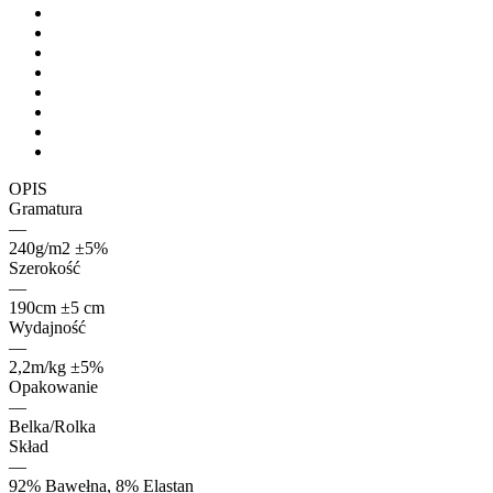
OPIS
Gramatura
—
240g/m2 ±5%
Szerokość
—
190cm ±5 cm
Wydajność
—
2,2m/kg ±5%
Opakowanie
—
Belka/Rolka
Skład
—
92% Bawełna, 8% Elastan