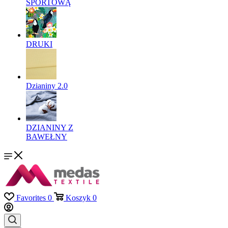
SPORTOWĄ
DRUKI
Dzianiny 2.0
DZIANINY Z
BAWEŁNY
Favorites
0
Koszyk
0