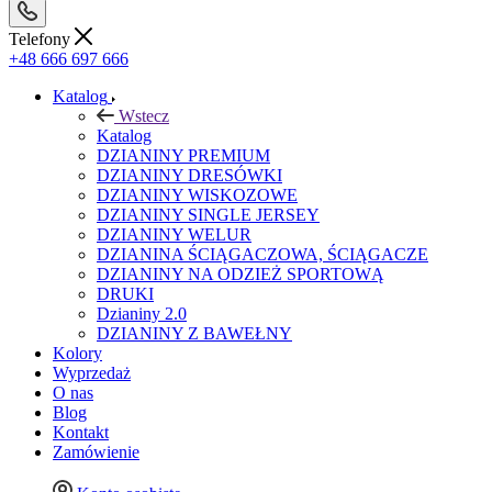
Telefony
+48 666 697 666
Katalog
Wstecz
Katalog
DZIANINY PREMIUM
DZIANINY DRESÓWKI
DZIANINY WISKOZOWE
DZIANINY SINGLE JERSEY
DZIANINY WELUR
DZIANINA ŚCIĄGACZOWA, ŚCIĄGACZE
DZIANINY NA ODZIEŻ SPORTOWĄ
DRUKI
Dzianiny 2.0
DZIANINY Z BAWEŁNY
Kolory
Wyprzedaż
O nas
Blog
Kontakt
Zamówienie