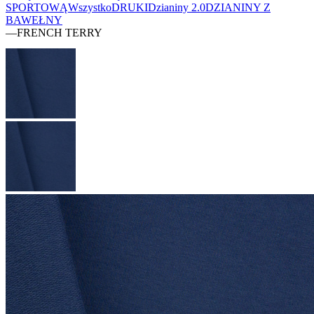
SPORTOWĄ
Wszystko
DRUKI
Dzianiny 2.0
DZIANINY Z
BAWEŁNY
—
FRENCH TERRY