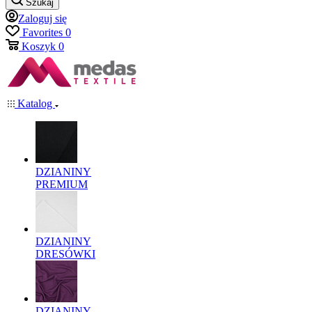
Szukaj
Zaloguj się
Favorites
0
Koszyk
0
Katalog
DZIANINY
PREMIUM
DZIANINY
DRESÓWKI
DZIANINY