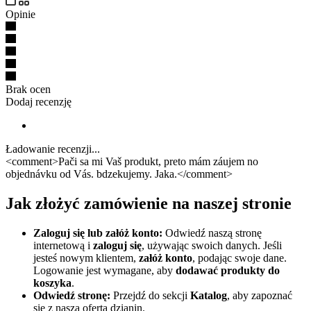
Opinie
Brak ocen
Dodaj recenzję
Ładowanie recenzji...
<comment>Pači sa mi Vaš produkt, preto mám záujem no
objednávku od Vás. bdzekujemy. Jaka.</comment>
Jak złożyć zamówienie na naszej stronie
Zaloguj się lub załóż konto:
Odwiedź naszą stronę
internetową i
zaloguj się
, używając swoich danych. Jeśli
jesteś nowym klientem,
załóż konto
, podając swoje dane.
Logowanie jest wymagane, aby
dodawać produkty do
koszyka
.
Odwiedź stronę:
Przejdź do sekcji
Katalog
, aby zapoznać
się z naszą ofertą dzianin.