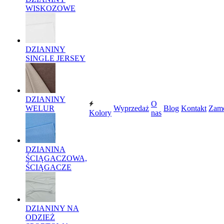
WISKOZOWE
DZIANINY
SINGLE JERSEY
DZIANINY
O
WELUR
Wyprzedaż
Blog
Kontakt
Zam
Kolory
nas
DZIANINA
ŚCIĄGACZOWA,
ŚCIĄGACZE
DZIANINY NA
ODZIEŻ