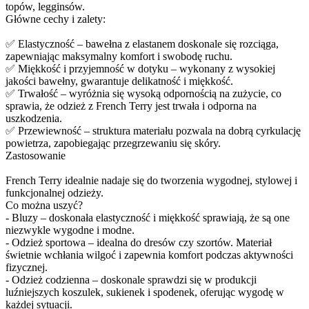
topów, legginsów.
Główne cechy i zalety:
✅ Elastyczność – bawełna z elastanem doskonale się rozciąga,
zapewniając maksymalny komfort i swobodę ruchu.
✅ Miękkość i przyjemność w dotyku – wykonany z wysokiej
jakości bawełny, gwarantuje delikatność i miękkość.
✅ Trwałość – wyróżnia się wysoką odpornością na zużycie, co
sprawia, że odzież z French Terry jest trwała i odporna na
uszkodzenia.
✅ Przewiewność – struktura materiału pozwala na dobrą cyrkulację
powietrza, zapobiegając przegrzewaniu się skóry.
Zastosowanie
French Terry idealnie nadaje się do tworzenia wygodnej, stylowej i
funkcjonalnej odzieży.
Co można uszyć?
- Bluzy – doskonała elastyczność i miękkość sprawiają, że są one
niezwykle wygodne i modne.
- Odzież sportowa – idealna do dresów czy szortów. Materiał
świetnie wchłania wilgoć i zapewnia komfort podczas aktywności
fizycznej.
- Odzież codzienna – doskonale sprawdzi się w produkcji
luźniejszych koszulek, sukienek i spodenek, oferując wygodę w
każdej sytuacji.