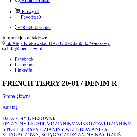
Konto osobiste
Koszyk
0
Favorites
0
+48 666 697 666
Informacje kontaktowe
ul. Aleja Krakowska 33A, 05-090 Janki k. Warszawy
info@medastex.pl
Facebook
Instagram
LinkedIn
FRENCH TERRY 20-01 / DENIM R
Strona główna
—
Katalog
—
DZIANINY DRESÓWKI
DZIANINY PREMIUM
DZIANINY WISKOZOWE
DZIANINY
SINGLE JERSEY
DZIANINY WELUR
DZIANINA
ŚCIĄGACZOWA, ŚCIĄGACZE
DZIANINY NA ODZIEŻ