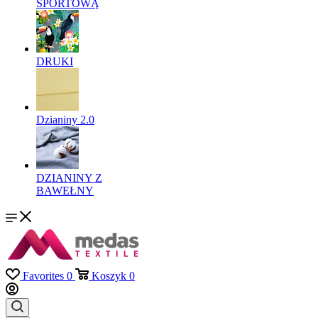
SPORTOWĄ
DRUKI
Dzianiny 2.0
DZIANINY Z
BAWEŁNY
Favorites
0
Koszyk
0