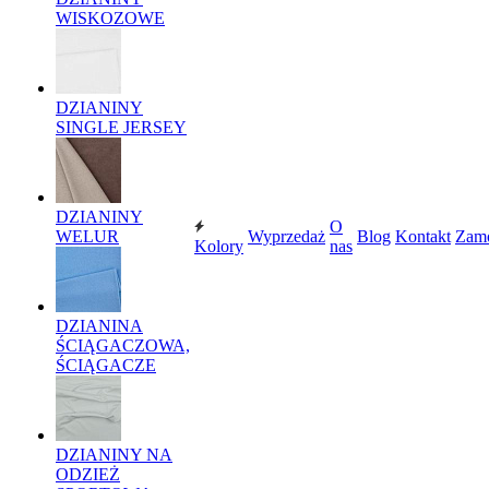
WISKOZOWE
DZIANINY
SINGLE JERSEY
DZIANINY
O
WELUR
Wyprzedaż
Blog
Kontakt
Zam
Kolory
nas
DZIANINA
ŚCIĄGACZOWA,
ŚCIĄGACZE
DZIANINY NA
ODZIEŻ