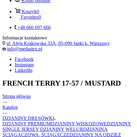
Konto osobiste
Koszyk
0
Favorites
0
+48 666 697 666
Informacje kontaktowe
ul. Aleja Krakowska 33A, 05-090 Janki k. Warszawy
info@medastex.pl
Facebook
Instagram
LinkedIn
FRENCH TERRY 17-57 / MUSTARD
Strona główna
—
Katalog
—
DZIANINY DRESÓWKI
DZIANINY PREMIUM
DZIANINY WISKOZOWE
DZIANINY
SINGLE JERSEY
DZIANINY WELUR
DZIANINA
ŚCIĄGACZOWA, ŚCIĄGACZE
DZIANINY NA ODZIEŻ