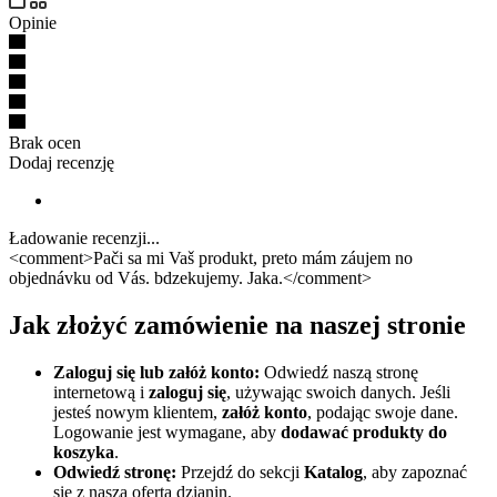
Opinie
Brak ocen
Dodaj recenzję
Ładowanie recenzji...
<comment>Pači sa mi Vaš produkt, preto mám záujem no
objednávku od Vás. bdzekujemy. Jaka.</comment>
Jak złożyć zamówienie na naszej stronie
Zaloguj się lub załóż konto:
Odwiedź naszą stronę
internetową i
zaloguj się
, używając swoich danych. Jeśli
jesteś nowym klientem,
załóż konto
, podając swoje dane.
Logowanie jest wymagane, aby
dodawać produkty do
koszyka
.
Odwiedź stronę:
Przejdź do sekcji
Katalog
, aby zapoznać
się z naszą ofertą dzianin.