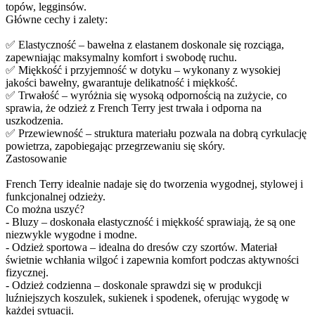
topów, legginsów.
Główne cechy i zalety:
✅ Elastyczność – bawełna z elastanem doskonale się rozciąga,
zapewniając maksymalny komfort i swobodę ruchu.
✅ Miękkość i przyjemność w dotyku – wykonany z wysokiej
jakości bawełny, gwarantuje delikatność i miękkość.
✅ Trwałość – wyróżnia się wysoką odpornością na zużycie, co
sprawia, że odzież z French Terry jest trwała i odporna na
uszkodzenia.
✅ Przewiewność – struktura materiału pozwala na dobrą cyrkulację
powietrza, zapobiegając przegrzewaniu się skóry.
Zastosowanie
French Terry idealnie nadaje się do tworzenia wygodnej, stylowej i
funkcjonalnej odzieży.
Co można uszyć?
- Bluzy – doskonała elastyczność i miękkość sprawiają, że są one
niezwykle wygodne i modne.
- Odzież sportowa – idealna do dresów czy szortów. Materiał
świetnie wchłania wilgoć i zapewnia komfort podczas aktywności
fizycznej.
- Odzież codzienna – doskonale sprawdzi się w produkcji
luźniejszych koszulek, sukienek i spodenek, oferując wygodę w
każdej sytuacji.