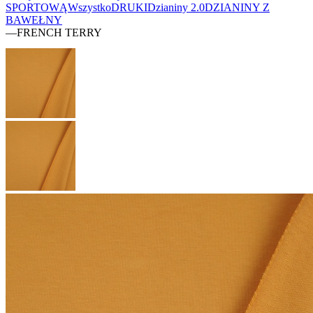
SPORTOWĄ
Wszystko
DRUKI
Dzianiny 2.0
DZIANINY Z
BAWEŁNY
—
FRENCH TERRY