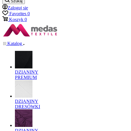
Szukaj
Zaloguj się
Favorites
0
Koszyk
0
Katalog
DZIANINY
PREMIUM
DZIANINY
DRESÓWKI
DZIANINY