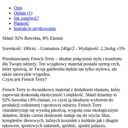
Opis
Opinie (1)
Jak zamówić?
Płatność
Instrukcje użytkowania
Skład: 92% Bawełna, 8% Elastan
Szerokość: 180cm. - Gramatura 240gr/2 - Wydajność: 2,2m/kg ±5%
Przedstawiamy French Terry – idealne połączenie stylu i komfortu
dla Twojej odzieży. Ten wyjątkowy materiał posiada szereg cech,
które sprawią, że Twoja garderoba będzie nie tylko stylowa, ale
także niezwykle wygodna.
Czym jest French Terry?
French Terry to dwunitkowy materiał z dodatkiem elastanu, który
zapewnia doskonałą elastyczność i miękkość. Skład dzianiny to
92% bawełna i 8% elastan, co czyni ją idealnym wyborem do
produkcji codziennej i sportowej odzieży. French Terry
charakteryzuje się wysoką jakością, wygodą oraz ekologicznym
składem, dzięki czemu doskonale nadaje się do szycia: bluz,
kompletów dresowych, luźnych koszulek z krótkim jak i długim
rękawem, sportowych sukienek, spódnic, spodni palazzo,