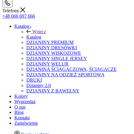
Telefony
+48 666 697 666
Katalog
Wstecz
Katalog
DZIANINY PREMIUM
DZIANINY DRESÓWKI
DZIANINY WISKOZOWE
DZIANINY SINGLE JERSEY
DZIANINY WELUR
DZIANINA ŚCIĄGACZOWA, ŚCIĄGACZE
DZIANINY NA ODZIEŻ SPORTOWĄ
DRUKI
Dzianiny 2.0
DZIANINY Z BAWEŁNY
Kolory
Wyprzedaż
O nas
Blog
Kontakt
Zamówienie