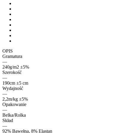
OPIS
Gramatura
—
240g/m2 ±5%
Szerokość
—
190cm ±5 cm
Wydajność
—
2,2m/kg ±5%
Opakowanie
—
Belka/Rolka
Skład
—
92% Bawełna, 8% Elastan