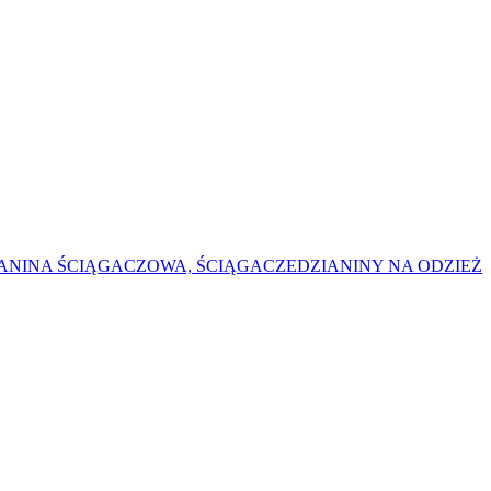
ANINA ŚCIĄGACZOWA, ŚCIĄGACZE
DZIANINY NA ODZIEŻ