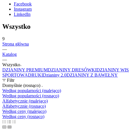
Facebook
Instagram
LinkedIn
Wszystko
9
Strona główna
—
Katalog
—
Wszystko
DZIANINY PREMIUM
DZIANINY DRESÓWKI
DZIANINY WI
SPORTOWĄ
DRUKI
Dzianiny 2.0
DZIANINY Z BAWEŁNY
Filtr
Domyślnie (rosnąco)
Według popularności (malejąco)
Według popularności (rosnąco)
Alfabetycznie (malejąco)
Alfabetycznie (rosnąco)
Według ceny (malejąco)
Według ceny (rosnąco)