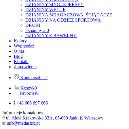
DZIANINY SINGLE JERSEY
DZIANINY WELUR
DZIANINA ŚCIĄGACZOWA, ŚCIĄGACZE
DZIANINY NA ODZIEŻ SPORTOWĄ
DRUKI
Dzianiny 2.0
DZIANINY Z BAWEŁNY
Kolory
Wyprzedaż
O nas
Blog
Kontakt
Zamówienie
Konto osobiste
Koszyk
0
Favorites
0
+48 666 697 666
Informacje kontaktowe
ul. Aleja Krakowska 33A, 05-090 Janki k. Warszawy
info@medastex.pl