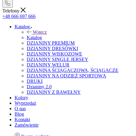
Telefony
+48 666 697 666
Katalog
Wstecz
Katalog
DZIANINY PREMIUM
DZIANINY DRESÓWKI
DZIANINY WISKOZOWE
DZIANINY SINGLE JERSEY
DZIANINY WELUR
DZIANINA ŚCIĄGACZOWA, ŚCIĄGACZE
DZIANINY NA ODZIEŻ SPORTOWĄ
DRUKI
Dzianiny 2.0
DZIANINY Z BAWEŁNY
Kolory
Wyprzedaż
O nas
Blog
Kontakt
Zamówienie