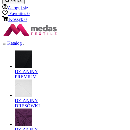
Szukaj
Zaloguj się
Favorites
0
Koszyk
0
Katalog
DZIANINY
PREMIUM
DZIANINY
DRESÓWKI
DZIANINY