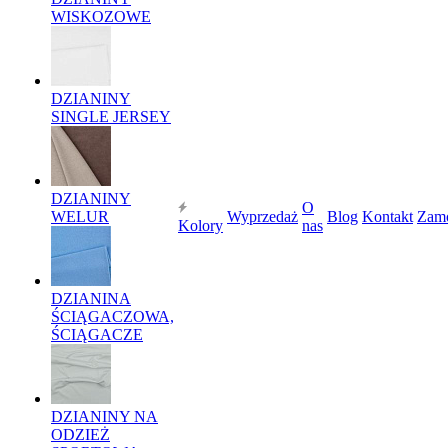
WISKOZOWE
DZIANINY
SINGLE JERSEY
DZIANINY
O
WELUR
Wyprzedaż
Blog
Kontakt
Zam
Kolory
nas
DZIANINA
ŚCIĄGACZOWA,
ŚCIĄGACZE
DZIANINY NA
ODZIEŻ