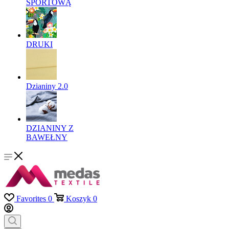
SPORTOWĄ
DRUKI
Dzianiny 2.0
DZIANINY Z
BAWEŁNY
Favorites
0
Koszyk
0