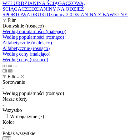
WELUR
DZIANINA ŚCIĄGACZOWA,
ŚCIĄGACZE
DZIANINY NA ODZIEŻ
SPORTOWĄ
DRUKI
Dzianiny 2.0
DZIANINY Z BAWEŁNY
Filtr
Domyślnie (rosnąco)
Według popularności (malejąco)
Według popularności (rosnąco)
Alfabetycznie (malejąco)
Alfabetycznie (rosnąco)
Według ceny (malejąco)
Według ceny (rosnąco)
Filtr
Sortowanie
Według popularności (rosnąco)
Nasze oferty
Wszystko
W magazynie (
7
)
Kolor
Pokaż wszystkie