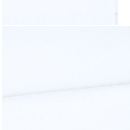
ŚCIĄGACZ 350
Zarejestruj się, aby zobaczyć ceny.
zarejestruj się na stronie