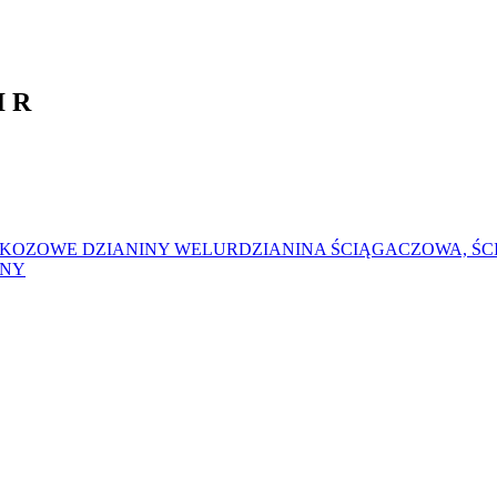
I R
SKOZOWE
DZIANINY WELUR
DZIANINA ŚCIĄGACZOWA, Ś
ŁNY