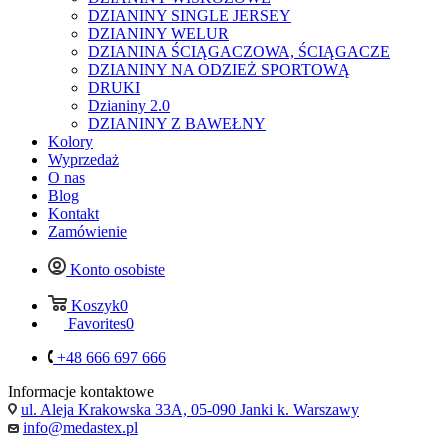
DZIANINY SINGLE JERSEY
DZIANINY WELUR
DZIANINA ŚCIĄGACZOWA, ŚCIĄGACZE
DZIANINY NA ODZIEŻ SPORTOWĄ
DRUKI
Dzianiny 2.0
DZIANINY Z BAWEŁNY
Kolory
Wyprzedaż
O nas
Blog
Kontakt
Zamówienie
Konto osobiste
Koszyk
0
Favorites
0
+48 666 697 666
Informacje kontaktowe
ul. Aleja Krakowska 33A, 05-090 Janki k. Warszawy
info@medastex.pl