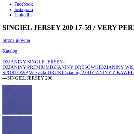
Facebook
Instagram
LinkedIn
SINGIEL JERSEY 200 17-59 / VERY PER
Strona główna
—
Katalog
—
DZIANINY SINGLE JERSEY
DZIANINY PREMIUM
DZIANINY DRESÓWKI
DZIANINY WI
SPORTOWĄ
Wszystko
DRUKI
Dzianiny 2.0
DZIANINY Z BAWE
—
SINGIEL JERSEY 200