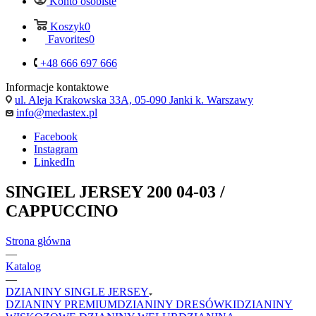
Konto osobiste
Koszyk
0
Favorites
0
+48 666 697 666
Informacje kontaktowe
ul. Aleja Krakowska 33A, 05-090 Janki k. Warszawy
info@medastex.pl
Facebook
Instagram
LinkedIn
SINGIEL JERSEY 200 04-03 /
CAPPUCCINO
Strona główna
—
Katalog
—
DZIANINY SINGLE JERSEY
DZIANINY PREMIUM
DZIANINY DRESÓWKI
DZIANINY