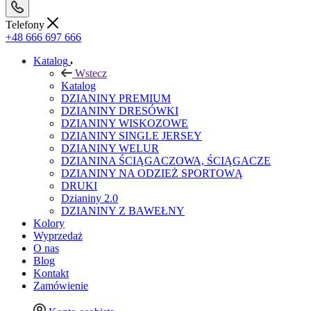
Telefony
+48 666 697 666
Katalog
Wstecz
Katalog
DZIANINY PREMIUM
DZIANINY DRESÓWKI
DZIANINY WISKOZOWE
DZIANINY SINGLE JERSEY
DZIANINY WELUR
DZIANINA ŚCIĄGACZOWA, ŚCIĄGACZE
DZIANINY NA ODZIEŻ SPORTOWĄ
DRUKI
Dzianiny 2.0
DZIANINY Z BAWEŁNY
Kolory
Wyprzedaż
O nas
Blog
Kontakt
Zamówienie