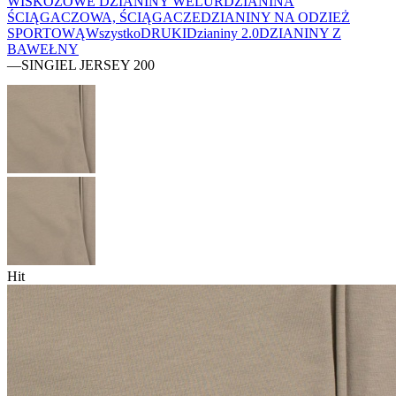
WISKOZOWE
DZIANINY WELUR
DZIANINA
ŚCIĄGACZOWA, ŚCIĄGACZE
DZIANINY NA ODZIEŻ
SPORTOWĄ
Wszystko
DRUKI
Dzianiny 2.0
DZIANINY Z
BAWEŁNY
—
SINGIEL JERSEY 200
Hit