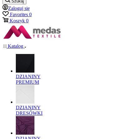
Szukaj
Zaloguj się
Favorites
0
Koszyk
0
Katalog
DZIANINY
PREMIUM
DZIANINY
DRESÓWKI
DZIANINY