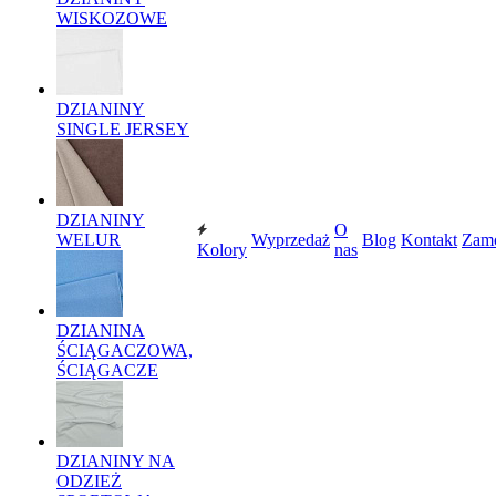
WISKOZOWE
DZIANINY
SINGLE JERSEY
DZIANINY
O
WELUR
Wyprzedaż
Blog
Kontakt
Zam
Kolory
nas
DZIANINA
ŚCIĄGACZOWA,
ŚCIĄGACZE
DZIANINY NA
ODZIEŻ