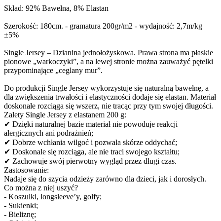
Skład: 92% Bawełna, 8% Elastan
Szerokość: 180cm. - gramatura 200gr/m2 - wydajność: 2,7m/kg
±5%
Single Jersey – Dzianina jednołożyskowa. Prawa strona ma płaskie
pionowe „warkoczyki”, a na lewej stronie można zauważyć pętelki
przypominające „ceglany mur”.
Do produkcji Single Jersey wykorzystuje się naturalną bawełnę, a
dla zwiększenia trwałości i elastyczności dodaje się elastan. Materiał
doskonale rozciąga się wszerz, nie tracąc przy tym swojej długości.
Zalety Single Jersey z elastanem 200 g:
✔ Dzięki naturalnej bazie materiał nie powoduje reakcji
alergicznych ani podrażnień;
✔ Dobrze wchłania wilgoć i pozwala skórze oddychać;
✔ Doskonale się rozciąga, ale nie traci swojego kształtu;
✔ Zachowuje swój pierwotny wygląd przez długi czas.
Zastosowanie:
Nadaje się do szycia odzieży zarówno dla dzieci, jak i dorosłych.
Co można z niej uszyć?
- Koszulki, longsleeve’y, golfy;
- Sukienki;
- Bieliznę;