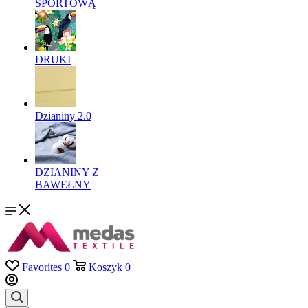
SPORTOWĄ
DRUKI
Dzianiny 2.0
DZIANINY Z
BAWEŁNY
Favorites
0
Koszyk
0