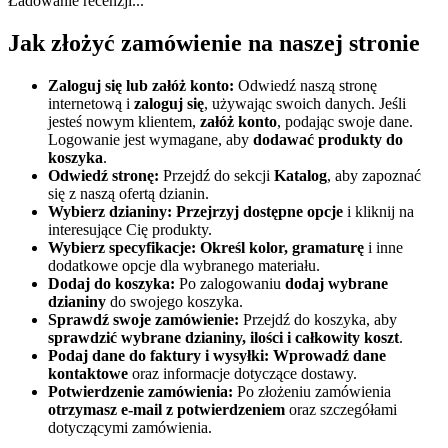
Ładowanie recenzji...
Jak złożyć zamówienie na naszej stronie
Zaloguj się lub załóż konto:
Odwiedź naszą stronę
internetową i
zaloguj się
, używając swoich danych. Jeśli
jesteś nowym klientem,
załóż konto
, podając swoje dane.
Logowanie jest wymagane, aby
dodawać produkty do
koszyka
.
Odwiedź stronę:
Przejdź do sekcji
Katalog
, aby zapoznać
się z naszą ofertą dzianin.
Wybierz dzianiny:
Przejrzyj dostępne opcje
i kliknij na
interesujące Cię produkty.
Wybierz specyfikacje:
Określ kolor, gramaturę
i inne
dodatkowe opcje dla wybranego materiału.
Dodaj do koszyka:
Po zalogowaniu
dodaj wybrane
dzianiny
do swojego koszyka.
Sprawdź swoje zamówienie:
Przejdź do koszyka, aby
sprawdzić wybrane dzianiny, ilości i całkowity koszt
.
Podaj dane do faktury i wysyłki:
Wprowadź dane
kontaktowe
oraz informacje dotyczące dostawy.
Potwierdzenie zamówienia:
Po złożeniu zamówienia
otrzymasz e-mail z potwierdzeniem
oraz szczegółami
dotyczącymi zamówienia.