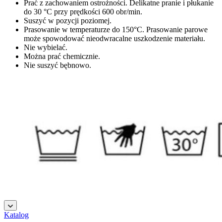
Prać z zachowaniem ostrożności. Delikatne pranie i płukanie
do 30 °C przy prędkości 600 obr/min.
Suszyć w pozycji poziomej.
Prasowanie w temperaturze do 150°C. Prasowanie parowe
może spowodować nieodwracalne uszkodzenie materiału.
Nie wybielać.
Można prać chemicznie.
Nie suszyć bębnowo.
şans
vidobet
vidobet
vidobet
vidobet
casinolevant
casinolevant
casinolevant
vidobet
şans
casinolevant
casino
şans
casino
casino
casino
boostaro
casinolevant
şans
casinolevant
şanscasino
vidobet
vidobet
levant
gorabet
galyabet
gorabet
gorabet
gorabet
vidobet
galyabet
gorabet
gorabet
Katalog