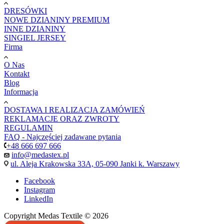
casino
|
|
güncel
giriş
|
|
|
giriş
casino
giriş
şans
casino
levant
şans
şans
|
giriş
casino
giriş
|
|
giriş
casino
|
|
|
|
|
giriş
|
|
|
giriş
|
|
|
|
|
giriş
|
|
|
|
giriş
|
|
|
|
DRESÓWKI
|
|
|
NOWE DZIANINY PREMIUM
INNE DZIANINY
SINGIEL JERSEY
Firma
O Nas
Kontakt
Blog
Informacja
DOSTAWA I REALIZACJA ZAMÓWIEŃ
REKLAMACJE ORAZ ZWROTY
REGULAMIN
FAQ - Najczęściej zadawane pytania
+48 666 697 666
info@medastex.pl
ul. Aleja Krakowska 33A, 05-090 Janki k. Warszawy
Facebook
Instagram
LinkedIn
Copyright Medas Textile © 2026