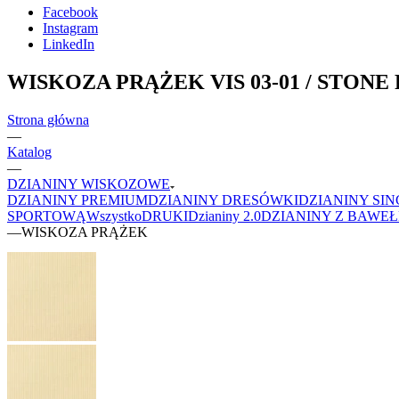
Facebook
Instagram
LinkedIn
WISKOZA PRĄŻEK VIS 03-01 / STONE 
Strona główna
—
Katalog
—
DZIANINY WISKOZOWE
DZIANINY PREMIUM
DZIANINY DRESÓWKI
DZIANINY SIN
SPORTOWĄ
Wszystko
DRUKI
Dzianiny 2.0
DZIANINY Z BAWE
—
WISKOZA PRĄŻEK