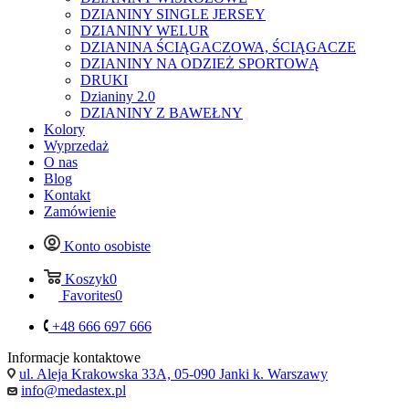
DZIANINY SINGLE JERSEY
DZIANINY WELUR
DZIANINA ŚCIĄGACZOWA, ŚCIĄGACZE
DZIANINY NA ODZIEŻ SPORTOWĄ
DRUKI
Dzianiny 2.0
DZIANINY Z BAWEŁNY
Kolory
Wyprzedaż
O nas
Blog
Kontakt
Zamówienie
Konto osobiste
Koszyk
0
Favorites
0
+48 666 697 666
Informacje kontaktowe
ul. Aleja Krakowska 33A, 05-090 Janki k. Warszawy
info@medastex.pl