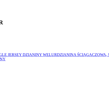
R
GLE JERSEY
DZIANINY WELUR
DZIANINA ŚCIĄGACZOWA,
ŁNY