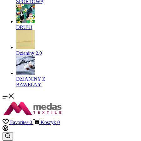
SPORTOWĄ
DRUKI
Dzianiny 2.0
DZIANINY Z
BAWEŁNY
Favorites
0
Koszyk
0