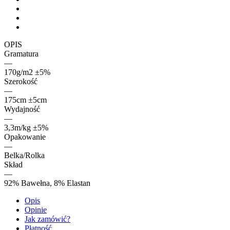
OPIS
Gramatura
—
170g/m2 ±5%
Szerokość
—
175cm ±5cm
Wydajność
—
3,3m/kg ±5%
Opakowanie
—
Belka/Rolka
Skład
—
92% Bawełna, 8% Elastan
Opis
Opinie
Jak zamówić?
Płatność