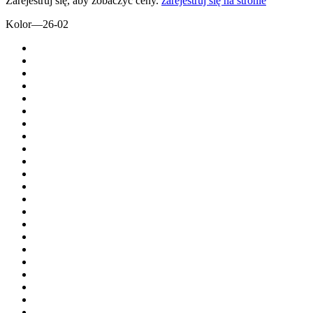
Zarejestruj się, aby zobaczyć ceny.
zarejestruj się na stronie
Kolor
—
26-02