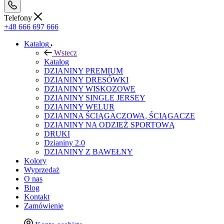
Telefony
+48 666 697 666
Katalog
Wstecz
Katalog
DZIANINY PREMIUM
DZIANINY DRESÓWKI
DZIANINY WISKOZOWE
DZIANINY SINGLE JERSEY
DZIANINY WELUR
DZIANINA ŚCIĄGACZOWA, ŚCIĄGACZE
DZIANINY NA ODZIEŻ SPORTOWĄ
DRUKI
Dzianiny 2.0
DZIANINY Z BAWEŁNY
Kolory
Wyprzedaż
O nas
Blog
Kontakt
Zamówienie