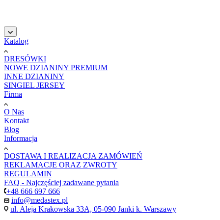
şans
vidobet
vidobet
vidobet
vidobet
casinolevant
casinolevant
casinolevant
vidobet
şans
casinolevant
casino
şans
casino
casino
casino
boostaro
casinolevant
şans
casinolevant
şanscasino
vidobet
vidobet
levant
gorabet
galyabet
gorabet
gorabet
gorabet
vidobet
galyabet
gorabet
gorabet
Katalog
casino
|
|
güncel
giriş
|
|
|
giriş
casino
giriş
şans
casino
levant
şans
şans
|
giriş
casino
giriş
|
|
giriş
casino
|
|
|
|
|
giriş
|
|
|
giriş
|
|
|
|
|
giriş
|
|
|
|
giriş
|
|
|
|
DRESÓWKI
|
|
|
NOWE DZIANINY PREMIUM
INNE DZIANINY
SINGIEL JERSEY
Firma
O Nas
Kontakt
Blog
Informacja
DOSTAWA I REALIZACJA ZAMÓWIEŃ
REKLAMACJE ORAZ ZWROTY
REGULAMIN
FAQ - Najczęściej zadawane pytania
+48 666 697 666
info@medastex.pl
ul. Aleja Krakowska 33A, 05-090 Janki k. Warszawy