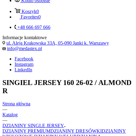
Konto osobiste
Koszyk
0
Favorites
0
+48 666 697 666
Informacje kontaktowe
ul. Aleja Krakowska 33A, 05-090 Janki k. Warszawy
info@medastex.pl
Facebook
Instagram
LinkedIn
SINGIEL JERSEY 160 26-02 / ALMOND
R
Strona główna
—
Katalog
—
DZIANINY SINGLE JERSEY
DZIANINY PREMIUM
DZIANINY DRESÓWKI
DZIANINY