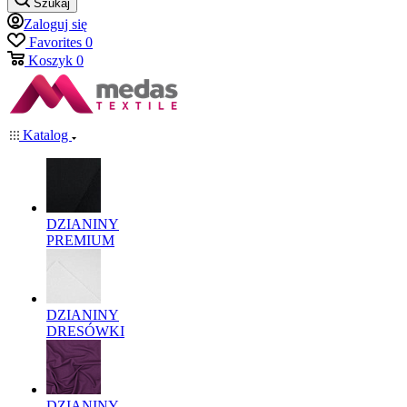
Szukaj
Zaloguj się
Favorites
0
Koszyk
0
Katalog
DZIANINY
PREMIUM
DZIANINY
DRESÓWKI
DZIANINY