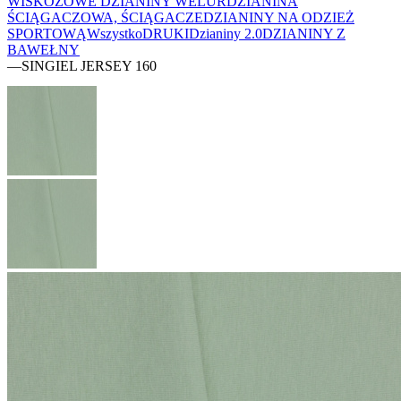
WISKOZOWE
DZIANINY WELUR
DZIANINA
ŚCIĄGACZOWA, ŚCIĄGACZE
DZIANINY NA ODZIEŻ
SPORTOWĄ
Wszystko
DRUKI
Dzianiny 2.0
DZIANINY Z
BAWEŁNY
—
SINGIEL JERSEY 160