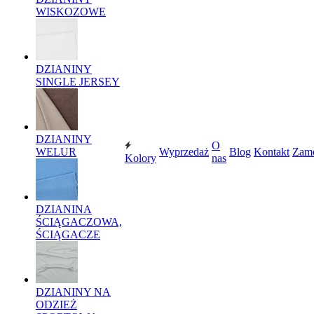
WISKOZOWE
DZIANINY
SINGLE JERSEY
DZIANINY
O
WELUR
Wyprzedaż
Blog
Kontakt
Zam
Kolory
nas
DZIANINA
ŚCIĄGACZOWA,
ŚCIĄGACZE
DZIANINY NA
ODZIEŻ