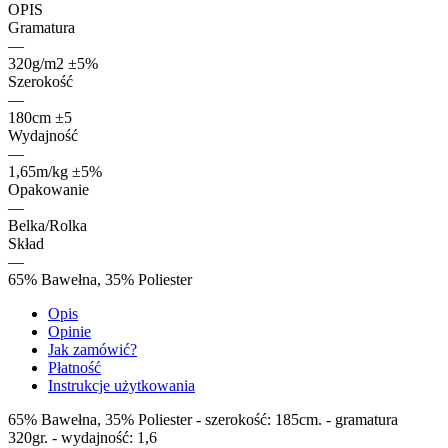
OPIS
Gramatura
—
320g/m2 ±5%
Szerokość
—
180cm ±5
Wydajność
—
1,65m/kg ±5%
Opakowanie
—
Belka/Rolka
Skład
—
65% Bawełna, 35% Poliester
Opis
Opinie
Jak zamówić?
Płatność
Instrukcje użytkowania
65% Bawełna, 35% Poliester - szerokość: 185cm. - gramatura
320gr. - wydajność: 1,6