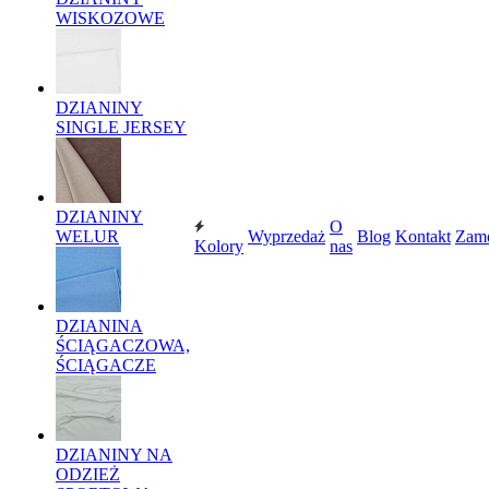
WISKOZOWE
DZIANINY
SINGLE JERSEY
DZIANINY
O
WELUR
Wyprzedaż
Blog
Kontakt
Zam
Kolory
nas
DZIANINA
ŚCIĄGACZOWA,
ŚCIĄGACZE
DZIANINY NA
ODZIEŻ