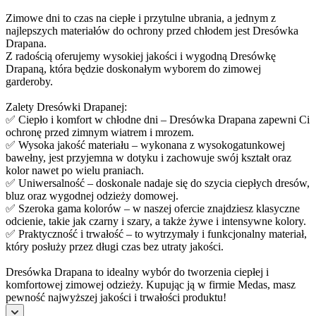
Zimowe dni to czas na ciepłe i przytulne ubrania, a jednym z
najlepszych materiałów do ochrony przed chłodem jest Dresówka
Drapana.
Z radością oferujemy wysokiej jakości i wygodną Dresówkę
Drapaną, która będzie doskonałym wyborem do zimowej
garderoby.
Zalety Dresówki Drapanej:
✅ Ciepło i komfort w chłodne dni – Dresówka Drapana zapewni Ci
ochronę przed zimnym wiatrem i mrozem.
✅ Wysoka jakość materiału – wykonana z wysokogatunkowej
bawełny, jest przyjemna w dotyku i zachowuje swój kształt oraz
kolor nawet po wielu praniach.
✅ Uniwersalność – doskonale nadaje się do szycia ciepłych dresów,
bluz oraz wygodnej odzieży domowej.
✅ Szeroka gama kolorów – w naszej ofercie znajdziesz klasyczne
odcienie, takie jak czarny i szary, a także żywe i intensywne kolory.
✅ Praktyczność i trwałość – to wytrzymały i funkcjonalny materiał,
który posłuży przez długi czas bez utraty jakości.
Dresówka Drapana to idealny wybór do tworzenia ciepłej i
komfortowej zimowej odzieży. Kupując ją w firmie Medas, masz
pewność najwyższej jakości i trwałości produktu!