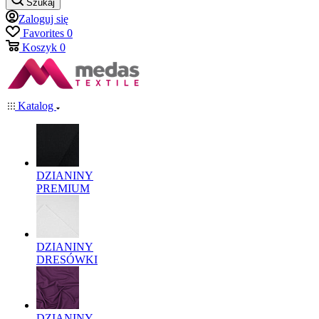
Szukaj
Zaloguj się
Favorites
0
Koszyk
0
Katalog
DZIANINY
PREMIUM
DZIANINY
DRESÓWKI
DZIANINY