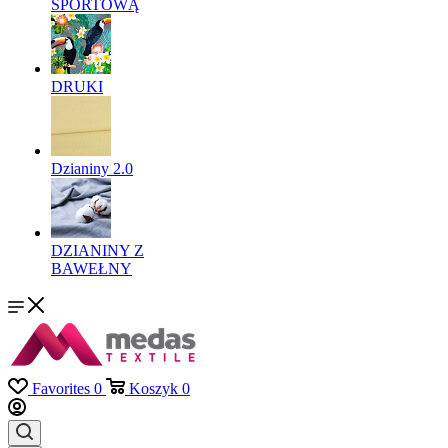
SPORTOWĄ
DRUKI
Dzianiny 2.0
DZIANINY Z
BAWEŁNY
Favorites
0
Koszyk
0