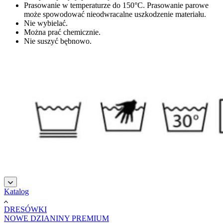
Prasowanie w temperaturze do 150°C. Prasowanie parowe
może spowodować nieodwracalne uszkodzenie materiału.
Nie wybielać.
Można prać chemicznie.
Nie suszyć bębnowo.
şans
vidobet
vidobet
vidobet
vidobet
casinolevant
casinolevant
casinolevant
vidobet
şans
casinolevant
casino
şans
casino
casino
casino
boostaro
casinolevant
şans
casinolevant
şanscasino
vidobet
vidobet
levant
gorabet
galyabet
gorabet
gorabet
gorabet
vidobet
galyabet
gorabet
gorabet
Katalog
casino
|
|
güncel
giriş
|
|
|
giriş
casino
giriş
şans
casino
levant
şans
şans
|
giriş
casino
giriş
|
|
giriş
casino
|
|
|
|
|
giriş
|
|
|
giriş
|
|
|
|
|
giriş
|
|
|
|
giriş
|
|
|
|
DRESÓWKI
|
|
|
NOWE DZIANINY PREMIUM