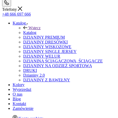
Telefony
+48 666 697 666
Katalog
Wstecz
Katalog
DZIANINY PREMIUM
DZIANINY DRESÓWKI
DZIANINY WISKOZOWE
DZIANINY SINGLE JERSEY
DZIANINY WELUR
DZIANINA ŚCIĄGACZOWA, ŚCIĄGACZE
DZIANINY NA ODZIEŻ SPORTOWĄ
DRUKI
Dzianiny 2.0
DZIANINY Z BAWEŁNY
Kolory
Wyprzedaż
O nas
Blog
Kontakt
Zamówienie