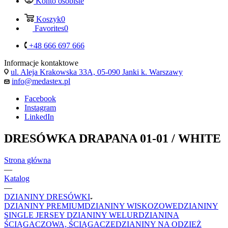
Konto osobiste
Koszyk
0
Favorites
0
+48 666 697 666
Informacje kontaktowe
ul. Aleja Krakowska 33A, 05-090 Janki k. Warszawy
info@medastex.pl
Facebook
Instagram
LinkedIn
DRESÓWKA DRAPANA 01-01 / WHITE
Strona główna
—
Katalog
—
DZIANINY DRESÓWKI
DZIANINY PREMIUM
DZIANINY WISKOZOWE
DZIANINY
SINGLE JERSEY
DZIANINY WELUR
DZIANINA
ŚCIĄGACZOWA, ŚCIĄGACZE
DZIANINY NA ODZIEŻ