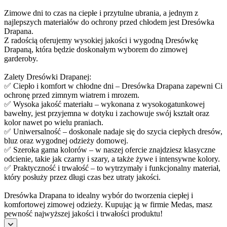
Zimowe dni to czas na ciepłe i przytulne ubrania, a jednym z
najlepszych materiałów do ochrony przed chłodem jest Dresówka
Drapana.
Z radością oferujemy wysokiej jakości i wygodną Dresówkę
Drapaną, która będzie doskonałym wyborem do zimowej
garderoby.
Zalety Dresówki Drapanej:
✅ Ciepło i komfort w chłodne dni – Dresówka Drapana zapewni Ci
ochronę przed zimnym wiatrem i mrozem.
✅ Wysoka jakość materiału – wykonana z wysokogatunkowej
bawełny, jest przyjemna w dotyku i zachowuje swój kształt oraz
kolor nawet po wielu praniach.
✅ Uniwersalność – doskonale nadaje się do szycia ciepłych dresów,
bluz oraz wygodnej odzieży domowej.
✅ Szeroka gama kolorów – w naszej ofercie znajdziesz klasyczne
odcienie, takie jak czarny i szary, a także żywe i intensywne kolory.
✅ Praktyczność i trwałość – to wytrzymały i funkcjonalny materiał,
który posłuży przez długi czas bez utraty jakości.
Dresówka Drapana to idealny wybór do tworzenia ciepłej i
komfortowej zimowej odzieży. Kupując ją w firmie Medas, masz
pewność najwyższej jakości i trwałości produktu!