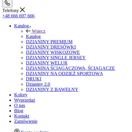
Telefony
+48 666 697 666
Katalog
Wstecz
Katalog
DZIANINY PREMIUM
DZIANINY DRESÓWKI
DZIANINY WISKOZOWE
DZIANINY SINGLE JERSEY
DZIANINY WELUR
DZIANINA ŚCIĄGACZOWA, ŚCIĄGACZE
DZIANINY NA ODZIEŻ SPORTOWĄ
DRUKI
Dzianiny 2.0
DZIANINY Z BAWEŁNY
Kolory
Wyprzedaż
O nas
Blog
Kontakt
Zamówienie