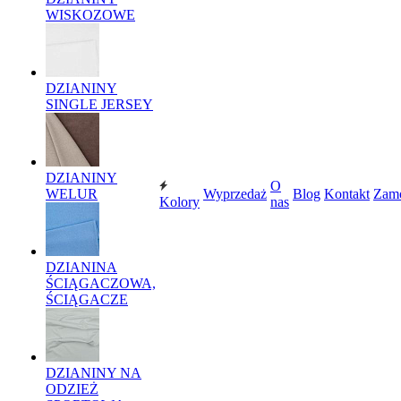
WISKOZOWE
DZIANINY
SINGLE JERSEY
DZIANINY
O
WELUR
Wyprzedaż
Blog
Kontakt
Zam
Kolory
nas
DZIANINA
ŚCIĄGACZOWA,
ŚCIĄGACZE
DZIANINY NA
ODZIEŻ