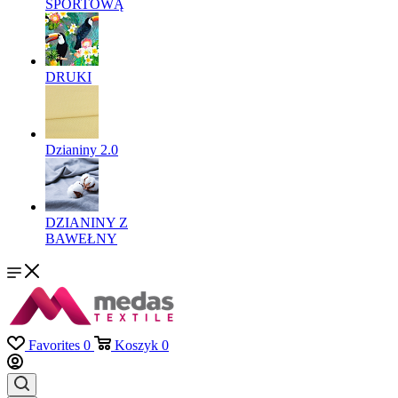
SPORTOWĄ
DRUKI
Dzianiny 2.0
DZIANINY Z
BAWEŁNY
Favorites
0
Koszyk
0