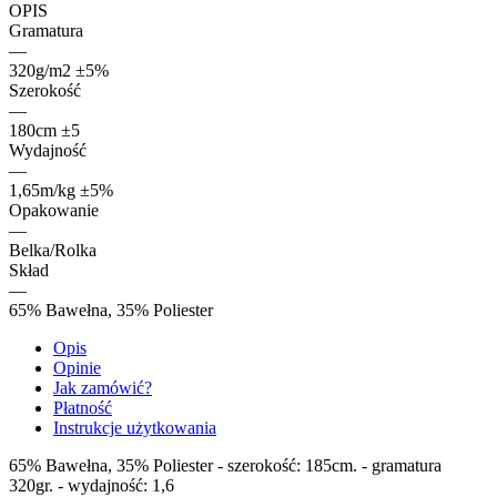
OPIS
Gramatura
—
320g/m2 ±5%
Szerokość
—
180cm ±5
Wydajność
—
1,65m/kg ±5%
Opakowanie
—
Belka/Rolka
Skład
—
65% Bawełna, 35% Poliester
Opis
Opinie
Jak zamówić?
Płatność
Instrukcje użytkowania
65% Bawełna, 35% Poliester - szerokość: 185cm. - gramatura
320gr. - wydajność: 1,6