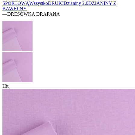
SPORTOWĄ
Wszystko
DRUKI
Dzianiny 2.0
DZIANINY Z
BAWEŁNY
—
DRESÓWKA DRAPANA
Hit