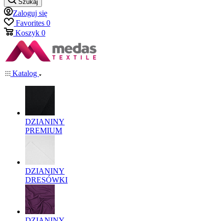
Szukaj
Zaloguj się
Favorites
0
Koszyk
0
Katalog
DZIANINY
PREMIUM
DZIANINY
DRESÓWKI
DZIANINY