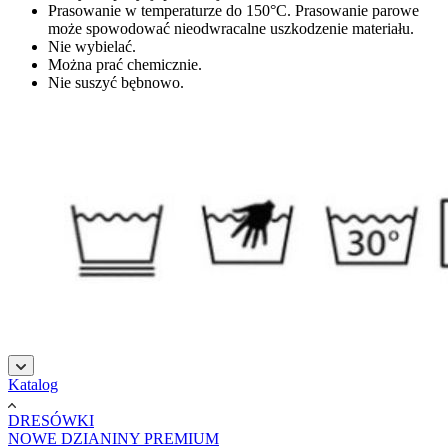
Prasowanie w temperaturze do 150°C. Prasowanie parowe
może spowodować nieodwracalne uszkodzenie materiału.
Nie wybielać.
Można prać chemicznie.
Nie suszyć bębnowo.
şans
vidobet
vidobet
vidobet
vidobet
casinolevant
casinolevant
casinolevant
vidobet
şans
casinolevant
casino
şans
casino
casino
casino
boostaro
casinolevant
şans
casinolevant
şanscasino
vidobet
vidobet
levant
gorabet
galyabet
gorabet
gorabet
gorabet
vidobet
galyabet
gorabet
gorabet
Katalog
casino
|
|
güncel
giriş
|
|
|
giriş
casino
giriş
şans
casino
levant
şans
şans
|
giriş
casino
giriş
|
|
giriş
casino
|
|
|
|
|
giriş
|
|
|
giriş
|
|
|
|
|
giriş
|
|
|
|
giriş
|
|
|
|
DRESÓWKI
|
|
|
NOWE DZIANINY PREMIUM