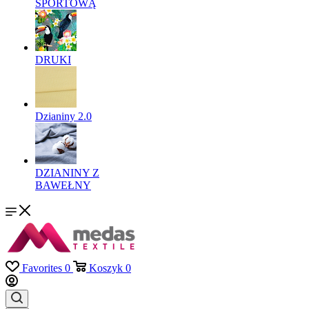
SPORTOWĄ
DRUKI
Dzianiny 2.0
DZIANINY Z
BAWEŁNY
Favorites
0
Koszyk
0