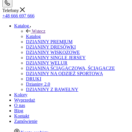
Telefony
+48 666 697 666
Katalog
Wstecz
Katalog
DZIANINY PREMIUM
DZIANINY DRESÓWKI
DZIANINY WISKOZOWE
DZIANINY SINGLE JERSEY
DZIANINY WELUR
DZIANINA ŚCIĄGACZOWA, ŚCIĄGACZE
DZIANINY NA ODZIEŻ SPORTOWĄ
DRUKI
Dzianiny 2.0
DZIANINY Z BAWEŁNY
Kolory
Wyprzedaż
O nas
Blog
Kontakt
Zamówienie