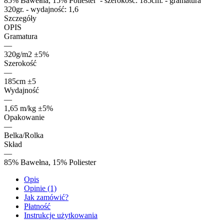
85% Bawełna, 15% Poliester - szerokość: 185cm. - gramatura
320gr. - wydajność: 1,6
Szczegóły
OPIS
Gramatura
—
320g/m2 ±5%
Szerokość
—
185cm ±5
Wydajność
—
1,65 m/kg ±5%
Opakowanie
—
Belka/Rolka
Skład
—
85% Bawełna, 15% Poliester
Opis
Opinie (1)
Jak zamówić?
Płatność
Instrukcje użytkowania