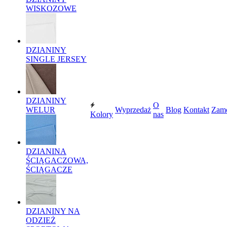
WISKOZOWE
DZIANINY
SINGLE JERSEY
DZIANINY
O
WELUR
Wyprzedaż
Blog
Kontakt
Zam
Kolory
nas
DZIANINA
ŚCIĄGACZOWA,
ŚCIĄGACZE
DZIANINY NA
ODZIEŻ