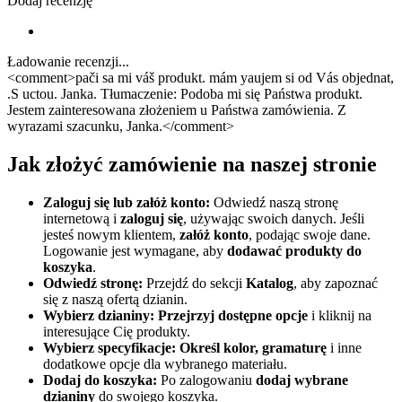
Dodaj recenzję
Ładowanie recenzji...
<comment>pači sa mi váš produkt. mám yaujem si od Vás objednat,
.S uctou. Janka. Tłumaczenie: Podoba mi się Państwa produkt.
Jestem zainteresowana złożeniem u Państwa zamówienia. Z
wyrazami szacunku, Janka.</comment>
Jak złożyć zamówienie na naszej stronie
Zaloguj się lub załóż konto:
Odwiedź naszą stronę
internetową i
zaloguj się
, używając swoich danych. Jeśli
jesteś nowym klientem,
załóż konto
, podając swoje dane.
Logowanie jest wymagane, aby
dodawać produkty do
koszyka
.
Odwiedź stronę:
Przejdź do sekcji
Katalog
, aby zapoznać
się z naszą ofertą dzianin.
Wybierz dzianiny:
Przejrzyj dostępne opcje
i kliknij na
interesujące Cię produkty.
Wybierz specyfikacje:
Określ kolor, gramaturę
i inne
dodatkowe opcje dla wybranego materiału.
Dodaj do koszyka:
Po zalogowaniu
dodaj wybrane
dzianiny
do swojego koszyka.