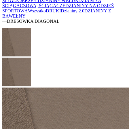
SINGLE JERSEY
DZIANINY WELUR
DZIANINA
ŚCIĄGACZOWA, ŚCIĄGACZE
DZIANINY NA ODZIEŻ
SPORTOWĄ
Wszystko
DRUKI
Dzianiny 2.0
DZIANINY Z
BAWEŁNY
—
DRESÓWKA DIAGONAL