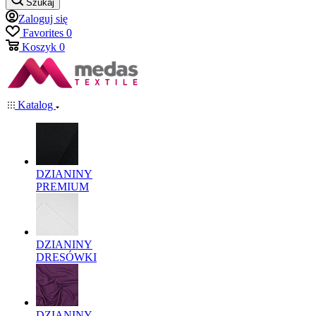
Szukaj
Zaloguj się
Favorites
0
Koszyk
0
Katalog
DZIANINY
PREMIUM
DZIANINY
DRESÓWKI
DZIANINY