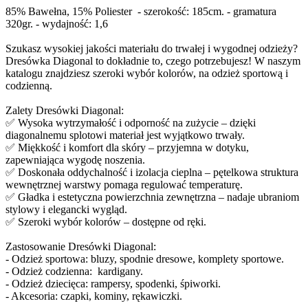
85% Bawełna, 15% Poliester - szerokość: 185cm. - gramatura
320gr. - wydajność: 1,6
Szukasz wysokiej jakości materiału do trwałej i wygodnej odzieży?
Dresówka Diagonal to dokładnie to, czego potrzebujesz! W naszym
katalogu znajdziesz szeroki wybór kolorów, na odzież sportową i
codzienną.
Zalety Dresówki Diagonal:
✅ Wysoka wytrzymałość i odporność na zużycie – dzięki
diagonalnemu splotowi materiał jest wyjątkowo trwały.
✅ Miękkość i komfort dla skóry – przyjemna w dotyku,
zapewniająca wygodę noszenia.
✅ Doskonała oddychalność i izolacja cieplna – pętelkowa struktura
wewnętrznej warstwy pomaga regulować temperaturę.
✅ Gładka i estetyczna powierzchnia zewnętrzna – nadaje ubraniom
stylowy i elegancki wygląd.
✅ Szeroki wybór kolorów – dostępne od ręki.
Zastosowanie Dresówki Diagonal:
- Odzież sportowa: bluzy, spodnie dresowe, komplety sportowe.
- Odzież codzienna: kardigany.
- Odzież dziecięca: rampersy, spodenki, śpiworki.
- Akcesoria: czapki, kominy, rękawiczki.