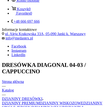
Konto osobiste
Koszyk
0
Favorites
0
+48 666 697 666
Informacje kontaktowe
ul. Aleja Krakowska 33A, 05-090 Janki k. Warszawy
info@medastex.pl
Facebook
Instagram
LinkedIn
DRESÓWKA DIAGONAL 04-03 /
CAPPUCCINO
Strona główna
—
Katalog
—
DZIANINY DRESÓWKI
DZIANINY PREMIUM
DZIANINY WISKOZOWE
DZIANINY