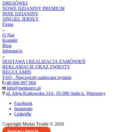
|
giriş
|
|
|
|
|
giriş
|
|
|
|
giriş
|
|
|
|
DRESÓWKI
|
|
|
NOWE DZIANINY PREMIUM
INNE DZIANINY
SINGIEL JERSEY
Firma
O Nas
Kontakt
Blog
Informacja
DOSTAWA I REALIZACJA ZAMÓWIEŃ
REKLAMACJE ORAZ ZWROTY
REGULAMIN
FAQ - Najczęściej zadawane pytania
+48 666 697 666
info@medastex.pl
ul. Aleja Krakowska 33A, 05-090 Janki k. Warszawy
Facebook
Instagram
LinkedIn
Copyright Medas Textile © 2026
Szybciej z Bitrix24