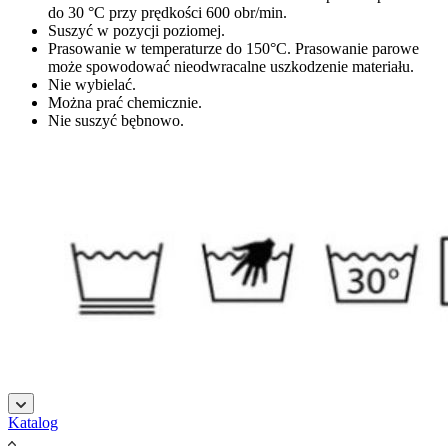
do 30 °C przy prędkości 600 obr/min.
Suszyć w pozycji poziomej.
Prasowanie w temperaturze do 150°C. Prasowanie parowe
może spowodować nieodwracalne uszkodzenie materiału.
Nie wybielać.
Można prać chemicznie.
Nie suszyć bębnowo.
şans
vidobet
vidobet
vidobet
vidobet
casinolevant
casinolevant
casinolevant
vidobet
şans
casinolevant
casino
şans
casino
casino
casino
boostaro
casinolevant
şans
casinolevant
şanscasino
vidobet
vidobet
levant
gorabet
galyabet
gorabet
gorabet
gorabet
vidobet
galyabet
gorabet
gorabet
Katalog
casino
|
|
güncel
giriş
|
|
|
giriş
casino
giriş
şans
casino
levant
şans
şans
|
giriş
casino
giriş
|
|
giriş
casino
|
|
|
|
|
giriş
|
|