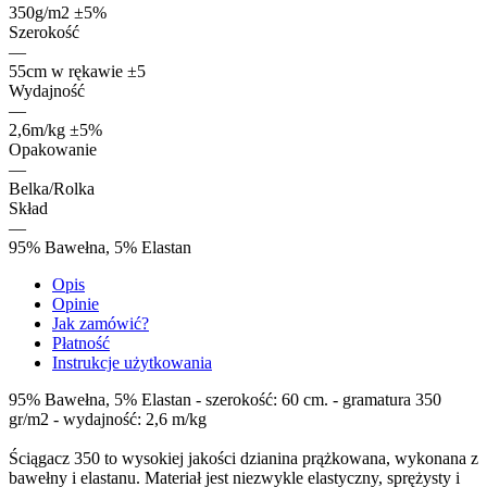
350g/m2 ±5%
Szerokość
—
55cm w rękawie ±5
Wydajność
—
2,6m/kg ±5%
Opakowanie
—
Belka/Rolka
Skład
—
95% Bawełna, 5% Elastan
Opis
Opinie
Jak zamówić?
Płatność
Instrukcje użytkowania
95% Bawełna, 5% Elastan - szerokość: 60 cm. - gramatura 350
gr/m2 - wydajność: 2,6 m/kg
Ściągacz 350 to wysokiej jakości dzianina prążkowana, wykonana z
bawełny i elastanu. Materiał jest niezwykle elastyczny, sprężysty i