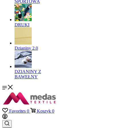
SPORTOWĄ
DRUKI
Dzianiny 2.0
DZIANINY Z
BAWEŁNY
Favorites
0
Koszyk
0