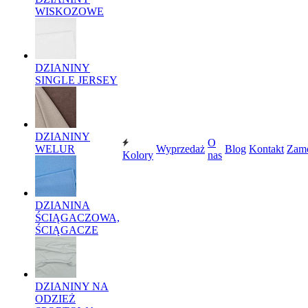
WISKOZOWE
DZIANINY
SINGLE JERSEY
DZIANINY
O
WELUR
Wyprzedaż
Blog
Kontakt
Zam
Kolory
nas
DZIANINA
ŚCIĄGACZOWA,
ŚCIĄGACZE
DZIANINY NA
ODZIEŻ