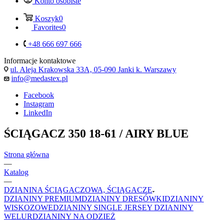
Konto osobiste
Koszyk
0
Favorites
0
+48 666 697 666
Informacje kontaktowe
ul. Aleja Krakowska 33A, 05-090 Janki k. Warszawy
info@medastex.pl
Facebook
Instagram
LinkedIn
ŚCIĄGACZ 350 18-61 / AIRY BLUE
Strona główna
—
Katalog
—
DZIANINA ŚCIĄGACZOWA, ŚCIĄGACZE
DZIANINY PREMIUM
DZIANINY DRESÓWKI
DZIANINY
WISKOZOWE
DZIANINY SINGLE JERSEY
DZIANINY
WELUR
DZIANINY NA ODZIEŻ