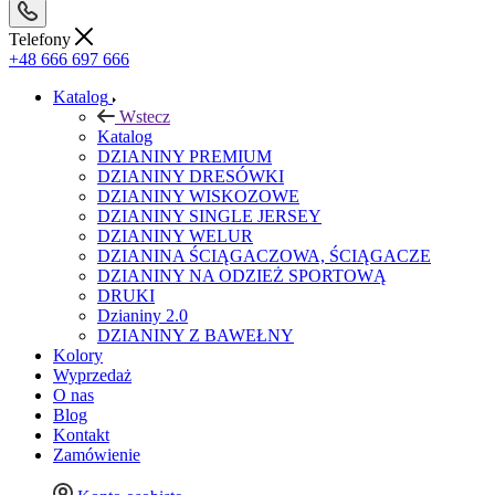
Telefony
+48 666 697 666
Katalog
Wstecz
Katalog
DZIANINY PREMIUM
DZIANINY DRESÓWKI
DZIANINY WISKOZOWE
DZIANINY SINGLE JERSEY
DZIANINY WELUR
DZIANINA ŚCIĄGACZOWA, ŚCIĄGACZE
DZIANINY NA ODZIEŻ SPORTOWĄ
DRUKI
Dzianiny 2.0
DZIANINY Z BAWEŁNY
Kolory
Wyprzedaż
O nas
Blog
Kontakt
Zamówienie