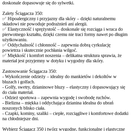
doskonale dopasowuje się do sylwetki.
Zalety Ściągacza 350:
✅ Hipoalergiczny i przyjazny dla skóry – dzięki naturalnemu
składowi nie powoduje podrażnień ani alergii.
✅ Elastyczność i sprężystość – doskonale się rozciąga i wraca do
pierwotnego kształtu, dzięki czemu nie traci formy nawet po długim
użytkowaniu.
✅ Oddychalność i chłonność – zapewnia dobrą cyrkulację
powietrza i skutecznie pochłania wilgoć.
✅ Miękkość i komfort noszenia – delikatna struktura sprawia, że
materiał jest przyjemny w dotyku i wygodny dla skóry.
Zastosowanie Ściągacza 350:
- Wykończenie odzieży – idealny do mankietów i dekoltów w
bluzach i golfach.
- Golfy, swetry, dzianinowe bluzy – elastyczny i dopasowujący się
do ciała materiał.
- Odzież sportowa – zapewnia wygodę i swobodę ruchów.
- Bielizna – miękka i oddychająca dzianina idealna do ubrań
noszonych blisko ciała.
- Czapki, kominy, szaliki – ciepłe, rozciągliwe i komfortowe dodatki
na chłodniejsze dni.
Wybierz Ściągacz 350 i twórz wygodne, funkcjonalne i elastyczne