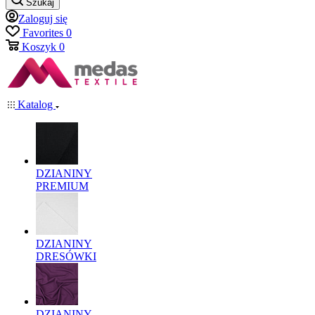
Szukaj
Zaloguj się
Favorites
0
Koszyk
0
Katalog
DZIANINY
PREMIUM
DZIANINY
DRESÓWKI
DZIANINY